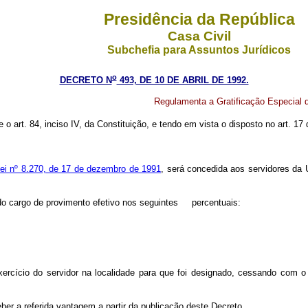
Presidência da República
Casa Civil
Subchefia para Assuntos Jurídicos
o
DECRETO N
493, DE 10 DE ABRIL DE 1992.
Regulamenta a Gratificação Especial 
e o art. 84, inciso IV, da Constituição, e tendo em vista o disposto no art. 1
 Lei nº 8.270, de 17 de dezembro de 1991
, será concedida aos servidores da
to do cargo de provimento efetivo nos seguintes percentuais:
exercício do servidor na localidade para que foi designado, cessando com
ber a referida vantagem a partir da publicação deste Decreto.