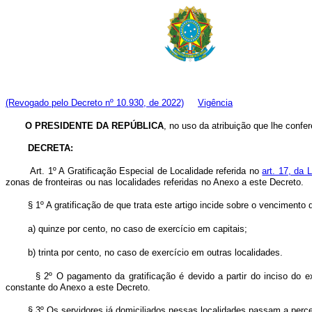
(Revogado pelo Decreto nº 10.930, de 2022)
Vigência
O PRESIDENTE DA REPÚBLICA
, no uso da atribuição que lhe confer
DECRETA:
Art. 1º A Gratificação Especial de Localidade referida no
art. 17, da
zonas de fronteiras ou nas localidades referidas no Anexo a este Decreto.
§ 1º A gratificação de que trata este artigo incide sobre o vencimen
a) quinze por cento, no caso de exercício em capitais;
b) trinta por cento, no caso de exercício em outras localidades.
§ 2º O pagamento da gratificação é devido a partir do inciso do 
constante do Anexo a este Decreto.
§ 3º Os servidores já domiciliados nessas localidades passam a perce