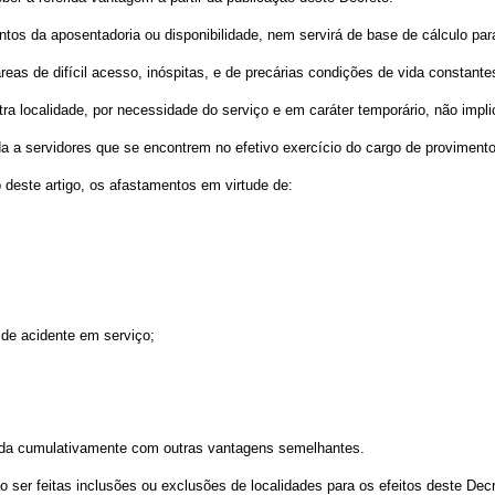
tos da aposentadoria ou disponibilidade, nem servirá de base de cálculo para
s áreas de difícil acesso, inóspitas, e de precárias condições de vida constan
ra localidade, por necessidade do serviço e em caráter temporário, não impli
da a servidores que se encontrem no efetivo exercício do cargo de provimento
 deste artigo, os afastamentos em virtude de:
 de acidente em serviço;
ebida cumulativamente com outras vantagens semelhantes.
ão ser feitas inclusões ou exclusões de localidades para os efeitos deste Decr