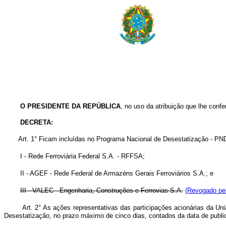
O PRESIDENTE DA REPÚBLICA
, no uso da atribuição que lhe confe
DECRETA:
Art. 1° Ficam incluídas no Programa Nacional de Desestatização - PND
I - Rede Ferroviária Federal S.A. - RFFSA;
II - AGEF - Rede Federal de Armazéns Gerais Ferroviários S.A.; e
III - VALEC - Engenharia, Construções e Ferrovias S.A.
(Revogado pel
Art. 2° As ações representativas das participações acionárias da Un
Desestatização, no prazo máximo de cinco dias, contados da data de publ