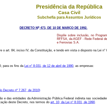
Presidência da República
Casa Civil
Subchefia para Assuntos Jurídicos
o
DECRETO N
473, DE 10 DE MARÇO DE 1992.
Dispõe sobre inclusão, no Program
RFFSA, da AGEF - Rede Federal de 
e Ferrovias S.A.
re o art. 84, inciso IV, da Constituição, e tendo em vista o disposto na Lei n° 
, para os fins da
Lei n° 8.031, de 12 de abril de 1990
, as empresas:
o Decreto nº 7.267, de 2010)
ião e das entidades da Administração Pública Federal indireta nas sociedades
icação deste Decreto, nos termos do
art. 10, da Lei n° 8.031, de 1990
.