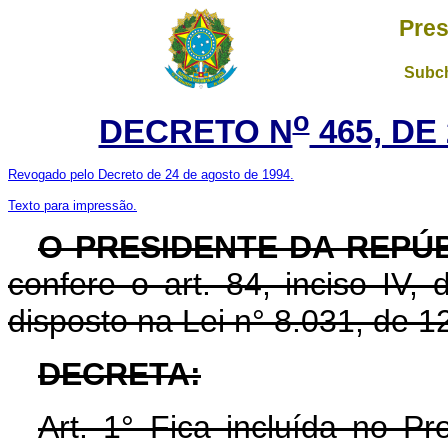
Pres
Subch
o
DECRETO N
465, DE
Revogado pelo Decreto de 24 de agosto de 1994.
Texto para impressão.
O PRESIDENTE DA REPÚ
confere o art. 84, inciso IV,
disposto na Lei n° 8.031, de 1
DECRETA:
Art. 1° Fica incluída no P