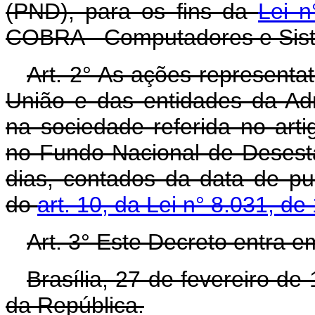
(PND), para os fins da
Lei n
COBRA - Computadores e Siste
Art. 2° As ações representat
União e das entidades da Adm
na sociedade referida no arti
no Fundo Nacional de Desest
dias, contados da data de pu
do
art. 10, da Lei n° 8.031, de
Art. 3° Este Decreto entra e
Brasília, 27 de fevereiro d
da República.