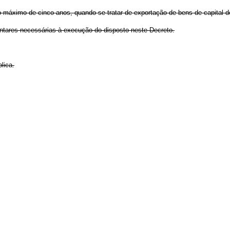
o máximo de cinco anos, quando se tratar de exportação de bens de capital d
ntares necessárias à execução do disposto neste Decreto.
lica.