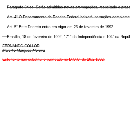
Parágrafo único. Serão admitidas novas prorrogações, respeitado o praz
Art. 4° O Departamento da Receita Federal baixará instruções compleme
Art. 5° Este Decreto entra em vigor em 23 de fevereiro de 1992.
Brasília, 18 de fevereiro de 1992; 171° da Independência e 104° da Repúb
FERNANDO COLLOR
Marcílio Marques Moreira
Este texto não substitui o publicado no D.O.U. de 19.2.1992.