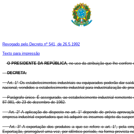
Revogado pelo Decreto nº 541, de 26.5.1992
Texto para impressão
O PRESIDENTE DA REPÚBLICA
, no uso da atribuição que lhe confere 
DECRETA:
Art. 1° Os estabelecimentos industriais ou equiparados poderão dar saí
nacional, vendidos a estabelecimento industrial para industrialização de pr
Parágrafo único. É assegurado, ao estabelecimento industrial remetente d
87.981, de 23 de dezembro de 1982.
Art. 2° A aplicação do disposto no art. 1° depende de prévia aprova
empresa industrial exportadora que irá adquirir os insumos objeto da suspe
Art. 3° A exportação dos produtos a que se refere o art. 1°, pela 
Exportação, prorrogável uma vez, por idêntico período, na forma prevista no 