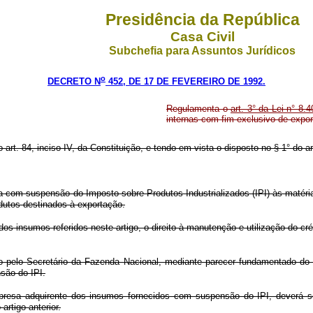
Presidência da República
Casa Civil
Subchefia para Assuntos Jurídicos
o
DECRETO N
452, DE 17 DE FEVEREIRO DE 1992.
Regulamenta o
art. 3° da Lei n° 8.
internas com fim exclusivo de expor
o art. 84, inciso IV, da Constituição, e tendo em vista o disposto no § 1° do ar
da com suspensão do Imposto sobre Produtos Industrializados (IPI) às matéri
odutos destinados à exportação.
os insumos referidos neste artigo, o direito à manutenção e utilização do cr
ção pelo Secretário da Fazenda Nacional, mediante parecer fundamentado d
nsão do IPI.
empresa adquirente dos insumos fornecidos com suspensão do IPI, deverá 
artigo anterior.