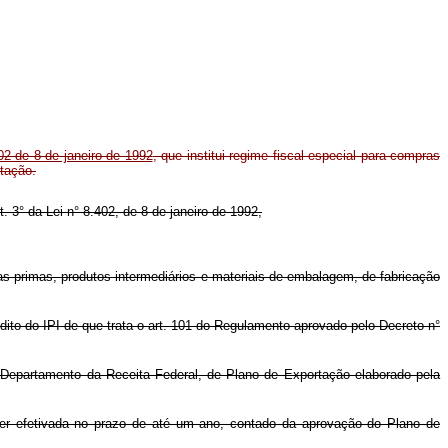
402 de 8 de janeiro de 1992
, que institui regime fiscal especial para compras
tação.
t. 3° da Lei n° 8.402, de 8 de janeiro de 1992,
as-primas, produtos intermediários e materiais de embalagem, de fabricação
édito do IPI de que trata o art. 101 do Regulamento aprovado pelo Decreto n°
o Departamento da Receita Federal, de Plano de Exportação elaborado pela
ser efetivada no prazo de até um ano, contado da aprovação do Plano de