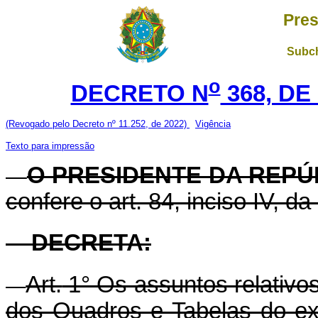
Pres
Subch
o
DECRETO N
368, DE
(Revogado pelo Decreto nº 11.252, de 2022)
Vigência
Texto para impressão
O PRESIDENTE DA REPÚ
confere o art. 84, inciso IV, da
DECRETA:
Art.
1° Os assuntos relativos
dos Quadros e Tabelas do ext