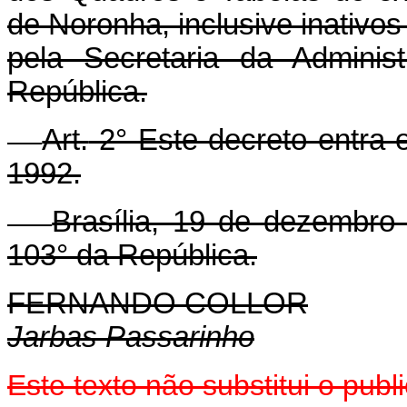
de Noronha, inclusive inativos
pela Secretaria da Adminis
República.
Art.
2° Este decreto entra e
1992.
Brasília, 19 de dezembro
103° da República.
FERNANDO COLLOR
Jarbas Passarinho
Este texto não substitui o pu