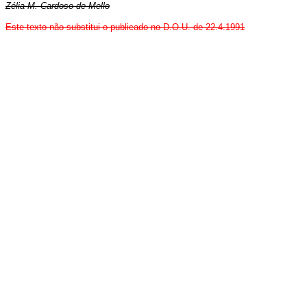
Zélia M. Cardoso de Mello
Este texto não substitui o publicado no D.O.U. de 22.4.1991