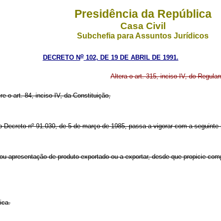
Presidência da República
Casa Civil
Subchefia para Assuntos Jurídicos
o
DECRETO N
102, DE 19 DE ABRIL DE 1991.
Altera o art. 315, inciso IV, do Regu
e o art. 84, inciso IV, da Constituição,
lo Decreto nº 91.030, de 5 de março de 1985, passa a vigorar com a seguinte
 apresentação de produto exportado ou a exportar, desde que propicie com
ica.