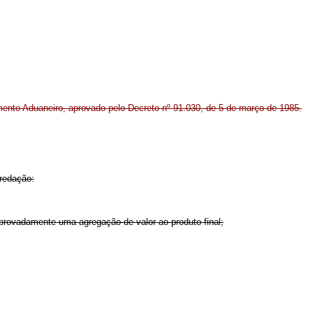
lamento Aduaneiro, aprovado pelo Decreto nº 91.030, de 5 de março de 1985.
 redação:
provadamente uma agregação de valor ao produto final;