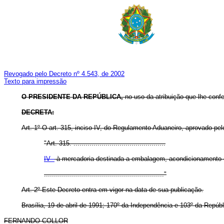
Revogado pelo Decreto nº 4.543, de 2002
Texto para impressão
O PRESIDENTE DA REPÚBLICA,
no uso da atribuição que lhe confer
DECRETA:
Art. 1º O art. 315, inciso IV, do Regulamento Aduaneiro, aprovado pe
"Art. 315. ..............................................
IV -
à mercadoria destinada a embalagem, acondicionamento ou
............................................................"
Art. 2º Este Decreto entra em vigor na data de sua publicação.
Brasília, 19 de abril de 1991; 170º da Independência e 103º da Repúbl
FERNANDO COLLOR