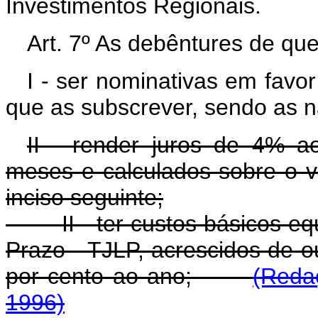
Investimentos Regionais.
Art. 7º As debêntures de que
I - ser nominativas em favo
que as subscrever, sendo as nã
II - render juros de 4% 
meses e calculados sobre o va
inciso seguinte;
II - ter custos básicos 
Prazo - TJLP, acrescidos de o
por cento ao ano;
(Reda
1996)