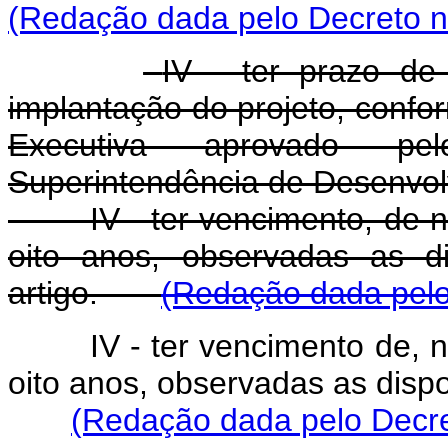
(Redação dada pelo Decreto n
IV - ter prazo de
implantação do projeto, confo
Executiva aprovado pe
Superintendência de Desenvol
IV - ter vencimento, de no
oito anos, observadas as d
artigo.
(Redação dada pelo
IV - ter vencimento de, 
oito anos, observadas as dispo
(Redação dada pelo Decre