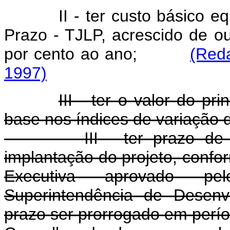
II - ter custo básico e
Prazo - TJLP, acrescido de ou
por cento ao ano;
(Red
1997)
III - ter o valor do p
base nos índices de variação 
III - ter prazo de carê
implantação do projeto, confo
Executiva aprovado pe
Superintendência de Desenv
prazo ser prorrogado em perío