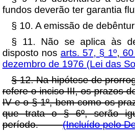
fundos deverão ter garantia flu
§ 10. A emissão de debêntures
§ 11. Não se aplica às de
disposto nos
arts. 57, § 1º
,
6
dezembro de 1976 (Lei das So
§ 12. Na hipótese de prorro
refere o inciso III, os prazos
IV e o § 1º, bem como os pra
que trata o § 6º, serão ig
período.
(Incluído pelo D