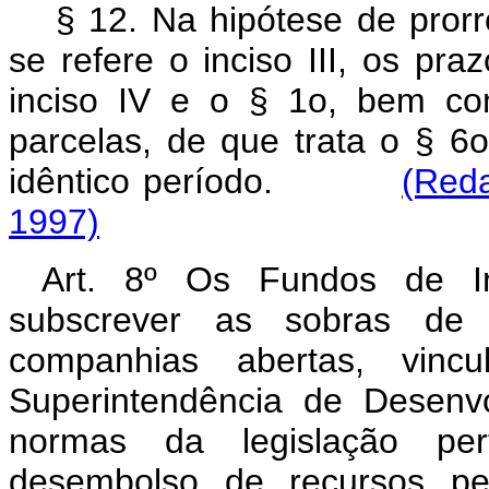
§ 12. Na hipótese de pror
se refere o inciso III, os p
inciso IV e o § 1o, bem co
parcelas, de que trata o § 6
idêntico período.
(Reda
1997)
Art. 8º Os Fundos de In
subscrever as sobras de v
companhias abertas, vinc
Superintendência de Desenv
normas da legislação pert
desembolso de recursos p