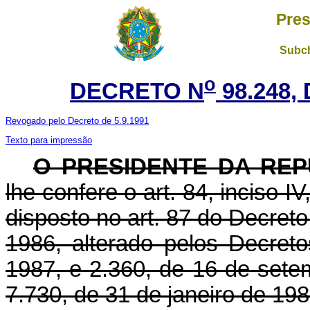
Pres
Subch
o
DECRETO N
98.248,
Revogado pelo Decreto de 5.9.1991
Texto para impressão
O PRESIDENTE DA REP
lhe confere o art. 84, inciso I
disposto no art. 87 do Decret
1986, alterado pelos Decreto
1987, e 2.360, de 16 de setem
7.730, de 31 de janeiro de 198