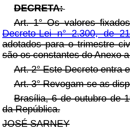
DECRETA:
Art. 1° Os valores fixad
Decreto-Lei n° 2.300, de 
adotados para o trimestre ci
são os constantes do Anexo a
Art. 2° Este Decreto entra 
Art. 3° Revogam-se as disp
Brasília, 6 de outubro de
da República.
JOSÉ SARNEY