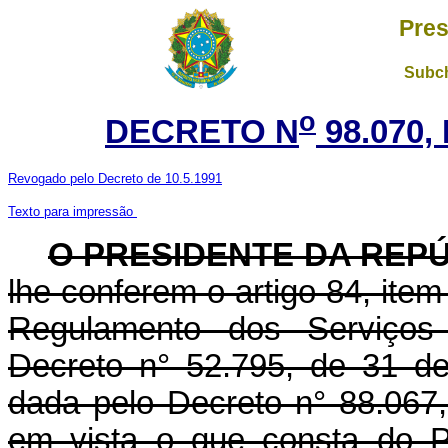
Pres
Subch
o
DECRETO N
98.070,
Revogado pelo Decreto de 10.5.1991
Texto para impressão
O PRESIDENTE DA REP
lhe conferem o artigo 84, item 
Regulamento dos Serviços 
Decreto n° 52.795, de 31 d
dada pelo Decreto n° 88.067,
em vista o que consta do 