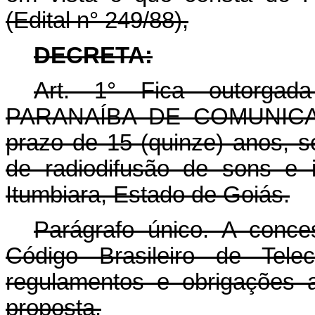
(Edital n° 249/88),
DECRETA:
Art. 1° Fica outorg
PARANAÍBA DE COMUNICAÇÕ
prazo de 15 (quinze) anos, se
de radiodifusão de sons e 
Itumbiara, Estado de Goiás.
Parágrafo único. A conces
Código Brasileiro de Telec
regulamentos e obrigações 
proposta.