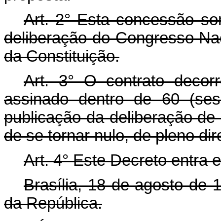
Art. 2° Esta concessão so
deliberação do Congresso Naci
da Constituição.
Art. 3° O contrato decor
assinado dentro de 60 (ses
publicação da deliberação de q
de se tornar nulo, de pleno dir
Art. 4° Este Decreto entra 
Brasília, 18 de agosto de
da República.