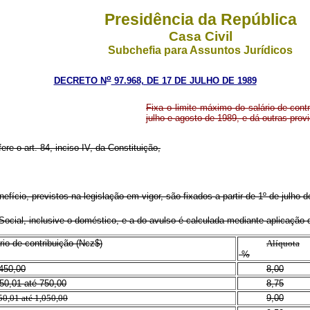
Presidência da República
Casa Civil
Subchefia para Assuntos Jurídicos
o
DECRETO N
97.968, DE 17 DE JULHO DE 1989
Fixa o limite máximo do salário-de-cont
julho e agosto de 1989, e dá outras prov
re o art. 84, inciso IV, da Constituição,
nefício, previstos na legislação em vigor, são fixados a partir de 1º de julho
Social, inclusive o doméstico, e a do avulso é calculada mediante aplicação 
rio-de-contribuição (Ncz$)
Alíquota
%
450,00
8,00
50,01 até 750,00
8,75
50,01 até 1,050,00
9,00