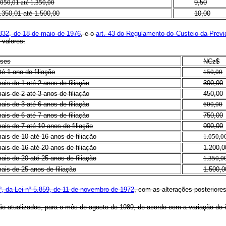
.050,01 até 1.350,00
9,50
.350,01 até 1.500,00
10,00
6.332, de 18 de maio de 1976
, e o
art. 43 do Regulamento do Custeio da Previd
 valores:
sses
NCz$
té 1 ano de filiação
150,00
ais de 1 até 2 anos de filiação
300,00
ais de 2 até 3 anos de filiação
450,00
ais de 3 até 6 anos de filiação
600,00
ais de 6 até 7 anos de filiação
750,00
ais de 7 até 10 anos de filiação
900,00
ais de 10 até 16 anos de filiação
1.050,0
ais de 16 até 20 anos de filiação
1.200,0
ais de 20 até 25 anos de filiação
1.350,0
ais de 25 anos de filiação
1.500,0
5º, da Lei nº 5.859, de 11 de novembro de 1972
, com as alterações posteriore
atualizados, para o mês de agosto de 1989, de acordo com a variação do índ