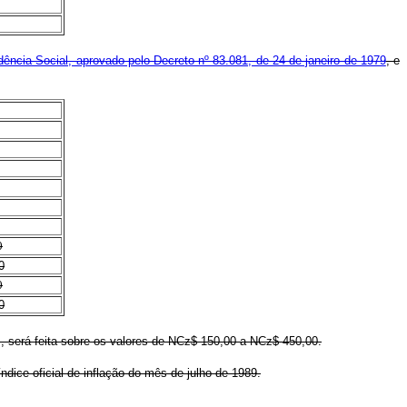
ência Social, aprovado pelo Decreto nº 83.081, de 24 de janeiro de 1979
, e
0
0
0
0
s, será feita sobre os valores de NCz$ 150,00 a NCz$ 450,00.
ice oficial de inflação do mês de julho de 1989.