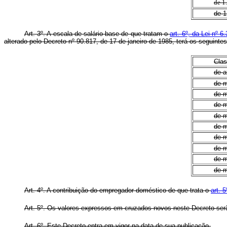
de 1
de 1
Art. 3º.
A escala de salário-base de que tratam o
art. 6º, da Lei nº 
alterado pelo Decreto nº 90.817, de 17 de janeiro de 1985, terá os seguintes
Cla
de a
de m
de m
de m
de m
de m
de m
de m
de m
de m
Art. 4º.
A contribuição do empregador doméstico de que trata o
art. 
Art. 5º.
Os valores expressos em cruzados novos neste Decreto serão 
Art. 6º.
Este Decreto entra em vigor na data de sua publicação.