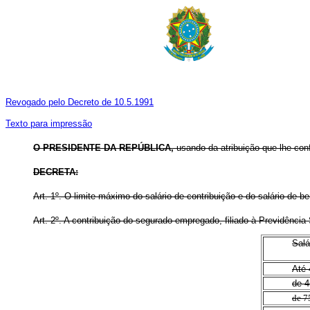
Revogado pelo Decreto de 10.5.1991
Texto para impressão
O PRESIDENTE DA REPÚBLICA,
usando da atribuição que lhe confe
DECRETA:
Art. 1º.
O limite máximo do salário-de-contribuição e do salário-de-be
Art. 2º.
A contribuição do segurado empregado, filiado à Previdência 
Salá
Até 
de 4
de 7