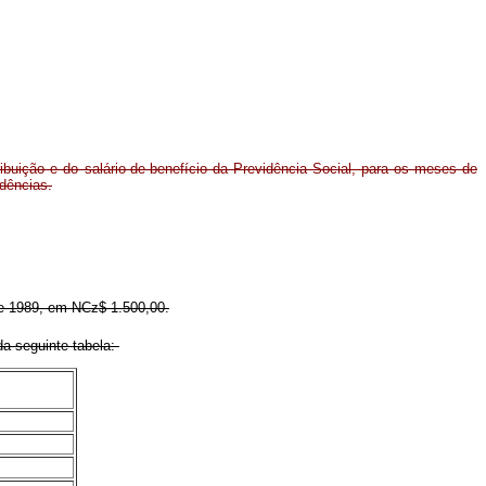
ribuição e do salário-de-benefício da Previdência Social, para os meses de
idências.
 de 1989, em NCz$ 1.500,00.
da seguinte tabela: