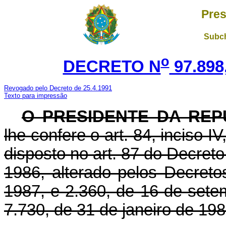
Pres
Subch
o
DECRETO N
97.898
Revogado pelo Decreto de 25.4.1991
Texto para impressão
O PRESIDENTE DA REP
lhe confere o art. 84, inciso I
disposto no art. 87 do Decret
1986, alterado pelos Decreto
1987, e 2.360, de 16 de setem
7.730, de 31 de janeiro de 198