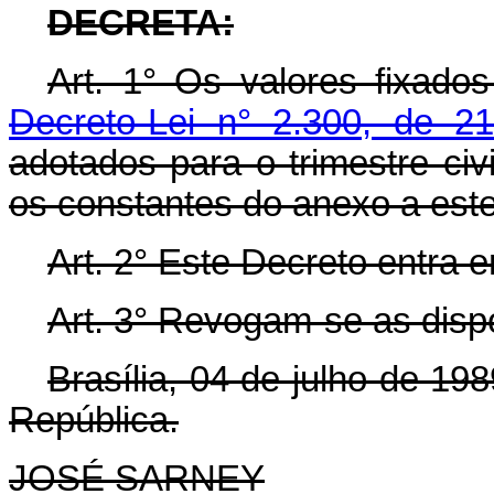
DECRETA:
Art. 1° Os valores fixad
Decreto-Lei n° 2.300, de 
adotados para o trimestre civ
os constantes do anexo a est
Art. 2° Este Decreto entra 
Art. 3° Revogam-se as disp
Brasília, 04 de julho de 19
República.
JOSÉ SARNEY