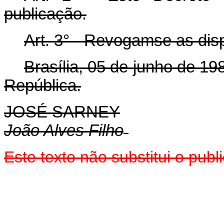
publicação.
Art. 3° - Revogam­se as dis
Brasília, 05 de junho de 1
República.
JOSÉ SARNEY
João Alves Filho
Este texto não substitui o pub