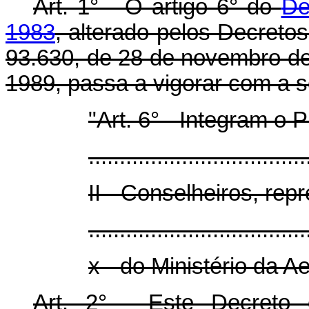
Art. 1° - O artigo 6° do
De
1983
, alterado pelos Decreto
93.630, de 28 de novembro de
1989, passa a vigorar com a s
"Art. 6° - Integram o
...................................
II - Conselheiros, rep
...................................
x - do Ministério da A
Art. 2° - Este Decreto