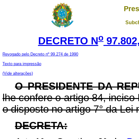
Pres
Subch
o
DECRETO N
97.802
Revogado pelo Decreto nº 99.274 de 1990
Texto para impressão
(Vide alterações)
O PRESIDENTE DA REP
lhe confere o artigo 84, inciso
o disposto no artigo 7° da Lei
DECRETA: