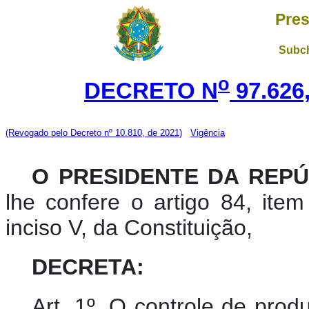
Pres
Subch
o
DECRETO N
97.626
(Revogado pelo Decreto nº 10.810, de 2021)
Vigência
O PRESIDENTE DA REPÚ
lhe confere o artigo 84, item
inciso V, da Constituição,
DECRETA:
Art. 1º. O controle de pro