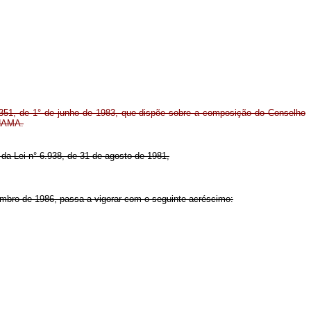
3.351, de 1° de junho de 1983, que dispõe sobre a composição do Conselho
ONAMA.
° da Lei n° 6.938, de 31 de agosto de 1981,
vembro de 1986, passa a vigorar com o seguinte acréscimo: