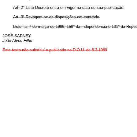
Art. 2° Este Decreto entra em vigor na data de sua publicação.
Art. 3° Revogam-se as disposições em contrário.
Brasília, 7 de março de 1989; 168° da Independência e 101° da Repúb
JOSÉ SARNEY
João Alves Filho
Este texto não substitui o publicado no D.O.U. de 8.3.1989