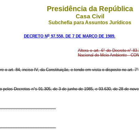
Presidência da República
Casa Civil
Subchefia para Assuntos Jurídicos
o
DECRETO N
97.558, DE 7 DE MARÇO DE 1989.
Altera o art. 6° do Decreto n° 8
Nacional do Meio Ambiente - C
re o art. 84, inciso IV, da Constituição, e tendo em vista o disposto no art. 7
do pelos Decretos n°s 91.305, de 3 de junho de 1985, e 93.630, de 28 de no
.............................................
.............................................