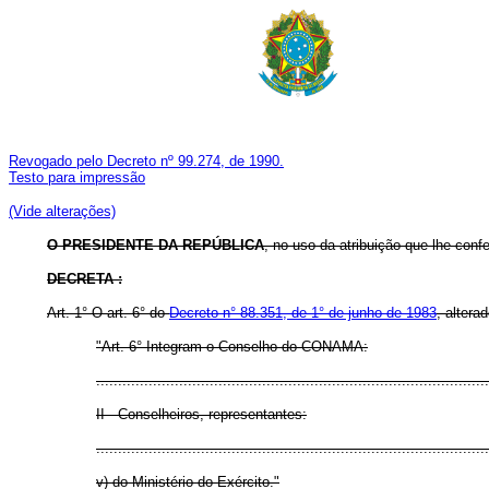
Revogado pelo Decreto nº 99.274, de 1990.
Testo para impressão
(Vide alterações)
O PRESIDENTE DA REPÚBLICA
, no uso da atribuição que lhe confe
DECRETA :
Art. 1° O art. 6° do
Decreto n° 88.351, de 1° de junho de 1983
, altera
"Art. 6° Integram o Conselho do CONAMA:
..........................................................................................
II - Conselheiros, representantes:
..........................................................................................
v) do Ministério do Exército."