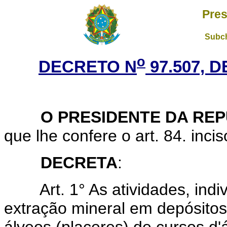
Pres
Subch
o
DECRETO N
97.507, D
O PRESIDENTE DA REP
que lhe confere o art. 84. incis
DECRETA
:
Art. 1° As atividades, indivi
extração mineral em depósitos 
álveos (placeres) de cursos d