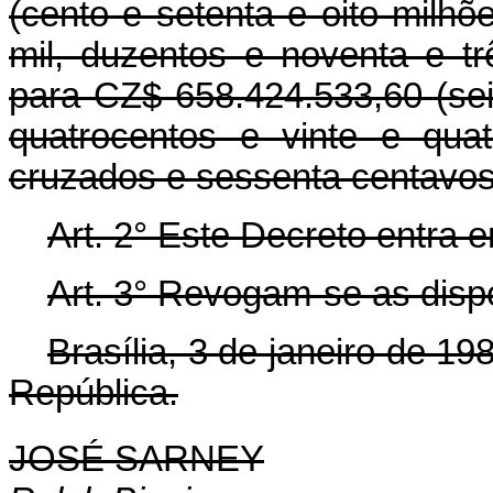
(cento e setenta e oito milhõ
mil, duzentos e noventa e t
para CZ$ 658.424.533,60 (sei
quatrocentos e vinte e quat
cruzados e sessenta centavos
Art. 2° Este Decreto entra 
Art. 3° Revogam-se as disp
Brasília, 3 de janeiro de 1
República.
JOSÉ SARNEY