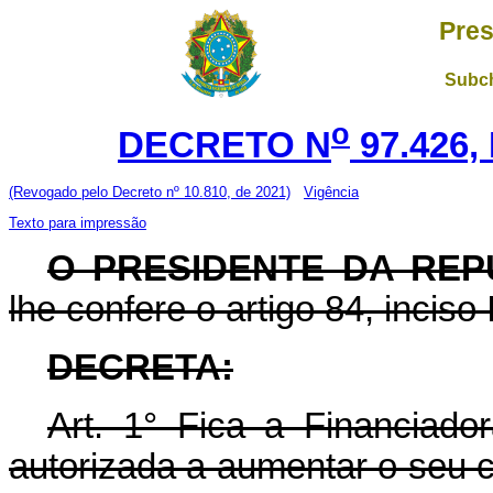
Pres
Subch
o
DECRETO N
97.426,
(Revogado pelo Decreto nº 10.810, de 2021)
Vigência
Texto para impressão
O PRESIDENTE DA REP
lhe confere o artigo 84, inciso 
DECRETA:
Art. 1° Fica a Financiad
autorizada a aumentar o seu c