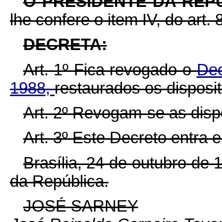
O PRESIDENTE DA REP
lhe confere o item IV, do art. 
DECRETA:
Art. 1º Fica revogado o
Dec
1988,
restaurados os disposit
Art. 2º Revogam-se as disp
Art. 3º Este Decreto entra 
Brasília, 24 de outubro de
da República.
JOSÉ SARNEY