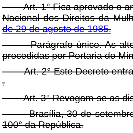
Art. 1° Fica aprovado o an
Nacional dos Direitos da Mu
de 29 de agosto de 1985.
Parágrafo único. As altera
procedidas por Portaria do Min
Art. 2° Este Decreto entra 
.
Art. 3° Revogam-se as disp
Brasília, 30 de setembro d
100° da República.