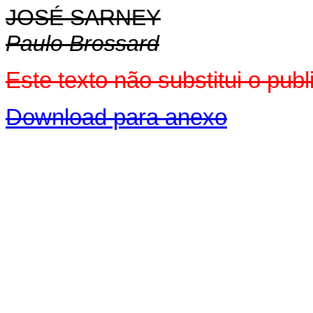
JOSÉ SARNEY
Paulo Brossard
Este texto não substitui o pu
Download para anexo