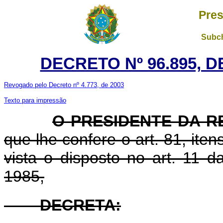
Pres
Subch
DECRETO Nº 96.895, D
Revogado pelo Decreto nº 4.773, de 2003
Texto para impressão
O PRESIDENTE DA R
que lhe confere o art. 81, iten
vista o disposto no art. 11 
1985,
DECRETA: