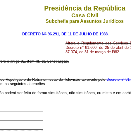
Presidência da República
Casa Civil
Subchefia para Assuntos Jurídicos
o
DECRETO N
96.291, DE 11 DE JULHO DE 1988.
Altera o Regulamento dos Serviços 
Decreto n° 81.600, de 25 de abril de
87.074, de 31 de março de l982.
ere o artigo 81, item III, da Constituição,
is de Repetição e de Retransmissão de Televisão aprovado pelo
Decreto n° 81.
om as seguintes alterações:
o poderá ser feita de forma simultânea, não simultânea, ou mista e em carát
....................................
.....................................
.....................................
.....................................