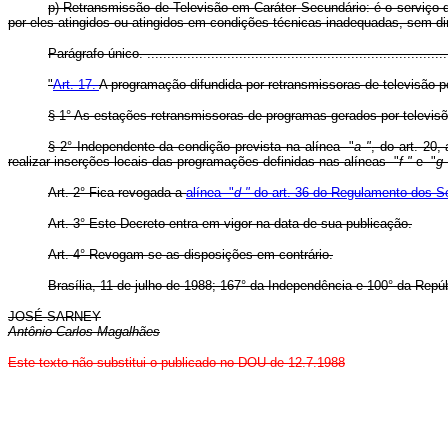
p) Retransmissão de Televisão em Caráter Secundário: é o serviço de
por eles atingidos ou atingidos em condições técnicas inadequadas, sem di
Parágrafo único. .............................................................................
"
Art. 17.
A programação difundida por retransmissoras de televisão p
§ 1° As estações retransmissoras de programas gerados por televisõ
§ 2° Independente da condição prevista na alínea "
a "
, do art. 20
realizar inserções locais das programações definidas nas alíneas "
f "
e "
g 
Art. 2° Fica revogada a
alínea "
d "
do art. 36 do Regulamento dos S
Art. 3° Este Decreto entra em vigor na data de sua publicação.
Art. 4° Revogam-se as disposições em contrário.
Brasília, 11 de julho de 1988; 167° da Independência e 100° da Repúb
JOSÉ SARNEY
Antônio Carlos Magalhães
Este texto não substitui o publicado no DOU de 12.7.1988