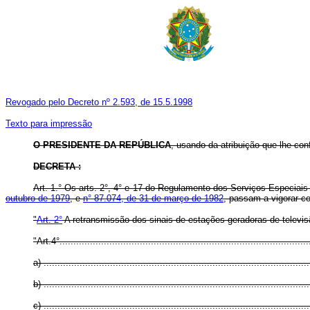
Revogado pelo Decreto nº 2.593, de 15.5.1998
Texto para impressão
O PRESIDENTE DA REPÚBLICA
, usando da atribuição que lhe conf
DECRETA :
Art. 1.° Os arts. 2°, 4° e 17 do Regulamento dos Serviços Especia
outubro de 1979
, e
n° 87.074, de 31 de março de 1982
, passam a vigorar c
"
Art. 2°
A retransmissão dos sinais de estações geradoras de televisã
"Art.4°...........................................................................................
a) ................................................................................................
b) ................................................................................................
c) ................................................................................................