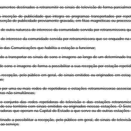
amentos destinados a retransmitir os sinais de televisão de forma parcialme
a inserção de publicidade que integra os programas transportados por repet
nserção de publicidade previamente gravada, em fitas magnéticas ou proces
de outra natureza de interesse da comunidade servida por retransmissora que 
l de interesse da comunidade servida por retransmissora que se enquadre na de
o das Comunicações que habilita a estação a funcionar;
ado a transportar os sinais de sons e imagens ao longo de um determinado tra
s de sons e imagens de forma a possibilitar a sua recepção por estação repetid
a recepção, pelo público em geral, de sinais emitidos ou originados em estaç
as;
 por uma ou mais redes de repetidoras e estações retransmissoras associada
ras não simultâneas;
o conjunto das redes repetidoras de televisão e das estações retransmis
a de seu território com sinais emitidos ou originados nessas estações. O S
adoras que operam na Capital do Estado a que serve ou de outras estações 
inado a possibilitar a recepção, pelo público em geral, de sinais de televis
 ao serviço;