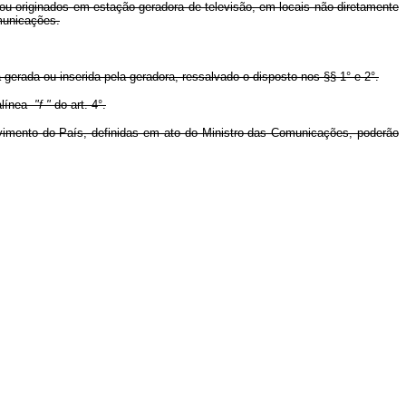
s ou originados em estação geradora de televisão, em locais não diretamente
municações.
gerada ou inserida pela geradora, ressalvado o disposto nos §§ 1° e 2°.
alínea
"f "
do art. 4°.
olvimento do País, definidas em ato do Ministro das Comunicações, poderão