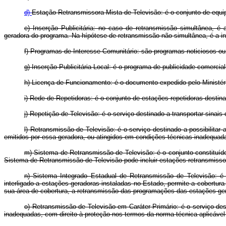
d)
Estação Retransmissora Mista de Televisão: é o conjunto de equip
e) Inserção Publicitária: no caso de retransmissão simultânea, é 
geradora do programa. Na hípótese de retransmissão não simultânea, é a i
f) Programas de Interesse Comunitário: são programas noticiosos ou 
g) Inserção Publicitária Local: é o programa de publicidade comercia
h) Licença de Funcionamento: é o documento expedido pelo Ministéri
i) Rede de Repetidoras: é o conjunto de estações repetidoras destin
j) Repetição de Televisão: é o serviço destinado a transportar sinai
l) Retransmissão de Televisão: é o serviço destinado a possibilitar 
emitidos por essa geradora, ou atingidos em condições técnicas inadequad
m) Sistema de Retransmissão de Televisão: é o conjunto constituído
Sistema de Retransmissão de Televisão pode incluir estações retransmisso
n) Sistema Integrado Estadual de Retransmissão de Televisão: é 
interligado a estações geradoras instaladas no Estado, permite a cobertur
sua área de cobertura, a retransmissão das programações das estações ger
o) Retransmissão de Televisão em Caráter Primário: é o serviço dest
inadequadas, com direito à proteção nos termos da norma técnica aplicável