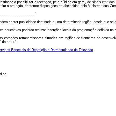
stinado a possibilitar a recepção, pelo público em geral, de sinais emitido
reito a proteção, conforme disposições estabelecidas pelo Ministério das Co
................................"
oderá conter publicidade destinada a uma determinada região, desde que seja 
es educativas poderão realizar inserções locais da programação definida na 
, as estações retransmissoras situadas em regiões de fronteiras de desenv
"
do art. 4°.
erviços Especiais de Repetição e Retransmissão de Televisão
.
lica.