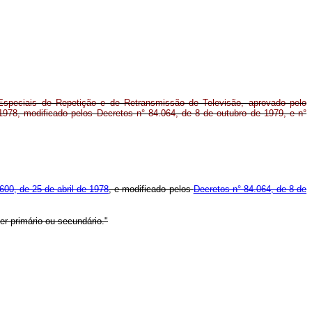
Especiais de Repetição e de Retransmissão de Televisão, aprovado pelo
 1978, modificado pelos Decretos n° 84.064, de 8 de outubro de 1979, e n°
600, de 25 de abril de 1978
, e modificado pelos
Decretos n° 84.064, de 8 de
er primário ou secundário."