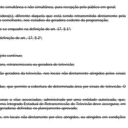
nte simultânea e não simultânea, pura recepção pelo público em geral;
idora(s), diferente daquela que está sendo retransmitida diretamente pela
so semelhante, nos estúdios da geradora cedente da programação;
se enquadre na definição do art. 17, § 1°;
finição do art., 17, § 2°;
jeto contínuo;
ora, retransmissora ou geradora de televisão;
ão geradora da televisão, nos locais não diretamente atingidos pelos sinais
s, que permite a cobertura de determinada área por sinais de televisão. O
soras a elas associadas, administrado por uma entidade autorizada, que,
istema Integrado Estadual de Retransmissão de Televisão deve assegurar, em
geradoras definidas no planejamento aprovado;
ão, em locais não diretamente por eles atingidos, ou atingidos em condições