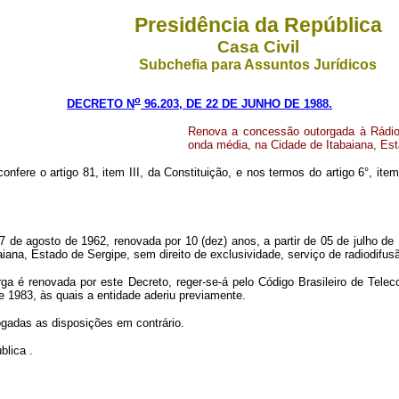
Presidência da República
Casa Civil
Subchefia para Assuntos Jurídicos
o
DECRETO N
96.203, DE 22 DE JUNHO DE 1988.
Renova a concessão outorgada à Rádio 
onda média, na Cidade de Itabaiana, Est
nfere o artigo 81, item III, da Constituição, e nos termos do artigo 6°, ite
e 27 de agosto de 1962, renovada por 10 (dez) anos, a partir de 05 de julho 
aiana, Estado de Sergipe, sem direito de exclusividade, serviço de radiodif
orga é renovada por este Decreto, reger-se-á pelo Código Brasileiro de Te
e 1983, às quais a entidade aderiu previamente.
vogadas as disposições em contrário.
blica .