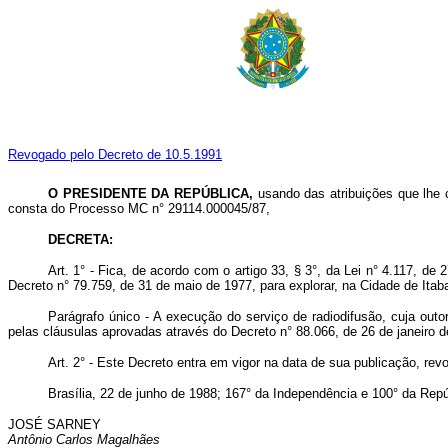
Revogado pelo Decreto de 10.5.1991
O PRESIDENTE DA REPÚBLICA,
usando das atribuições que lhe co
consta do Processo MC n° 29114.000045/87,
DECRETA:
Art. 1° - Fica, de acordo com o artigo 33, § 3°, da Lei n° 4.117, d
Decreto n° 79.759, de 31 de maio de 1977, para explorar, na Cidade de Itab
Parágrafo único - A execução do serviço de radiodifusão, cuja out
pelas cláusulas aprovadas através do Decreto n° 88.066, de 26 de janeiro d
Art. 2° - Este Decreto entra em vigor na data de sua publicação, re
Brasília, 22 de junho de 1988; 167° da Independência e 100° da Repú
JOSÉ SARNEY
Antônio Carlos Magalhães