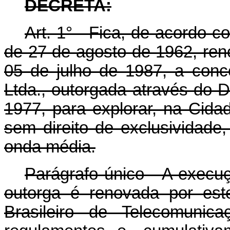
DECRETA:
Art. 1° - Fica, de acordo co
de 27 de agosto de 1962, reno
05 de julho de 1987, a con
Ltda., outorgada através do 
1977, para explorar, na Cida
sem direito de exclusividade
onda média.
Parágrafo único - A execuç
outorga é renovada por est
Brasileiro de Telecomunic