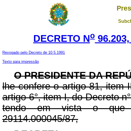
Pres
Subch
o
DECRETO N
96.203,
Revogado pelo Decreto de 10.5.1991
Texto para impressão
O PRESIDENTE DA REPÚ
lhe confere o artigo 81, item 
artigo 6°, item I, do Decreto n
tendo em vista o que
29114.000045/87,