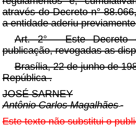
regulamentos e, cumulativa
através do Decreto n° 88.066,
a entidade aderiu previamente
Art. 2° - Este Decreto
publicação, revogadas as disp
Brasília, 22 de junho de 1
República .
JOSÉ SARNEY
Antônio Carlos Magalhães
Este texto não substitui o pub