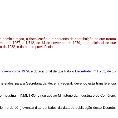
a administração, a fiscalização e a cobrança da contribuição de que tratam
ereiro de 1967, e 1.712, de 14 de novembro de 1979, e do adicional de que
lho de 1982, e dá outras providências.
e novembro de 1979,
e do adicional de que trata o
Decreto-lei n° 1.952, de 15
sferidos para a Secretaria da Receita Federal, devendo esta transferência
de Industrial - INMETRO, vinculado ao Ministério da Indústria e do Comércio,
dentro de 90 (noventa) dias contados da data de publicação deste Decreto,