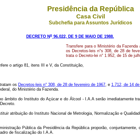
Presidência da República
Casa Civil
Subchefia para Assuntos Jurídicos
o
DECRETO N
96.022, DE 9 DE MAIO DE 1988.
Transfere para o Ministério da Fazenda 
os Decretos-leis n°s 308, de 28 de fev
trata o Decreto-lei n° 1.952, de 15 de ju
fere o artigo 81, itens III e V, da Constituição,
 tratam os
Decretos-leis n° 308, de 28 de fevereiro de 1967
, e
1.712, de 14 d
ederal, do Ministério da Fazenda.
âmbito do Instituto do Açúcar e do Álcool - I.A.A serão imediatamente tran
 Decreto.
stituir atribuição do Instituto Nacional de Metrologia, Normalização e Qualida
dministração Pública da Presidência da República proporão, conjuntamente, 
dro de fiscalização do I.A.A.