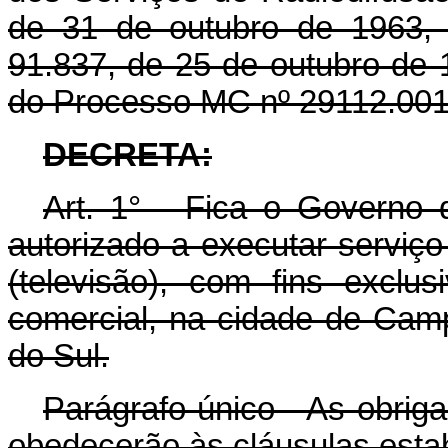
de 31 de outubro de 1963, 
91.837, de 25 de outubro de 
do Processo MC nº 29112.001
DECRETA:
Art.
1° - Fica o Governo 
autorizado a executar serviç
(televisão), com fins exclu
comercial, na cidade de Ca
do Sul.
Parágrafo único - As obrig
obedecerão às cláusulas esta