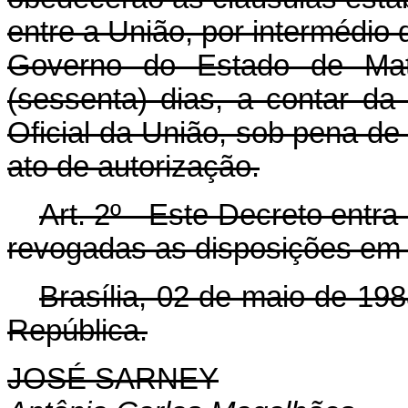
entre a União, por intermédio
Governo do Estado de Mat
(sessenta) dias, a contar da
Oficial da União, sob pena de s
ato de autorização.
Art.
2º - Este Decreto entra
revogadas as disposições em 
Brasília, 02 de maio de 19
República.
JOSÉ SARNEY