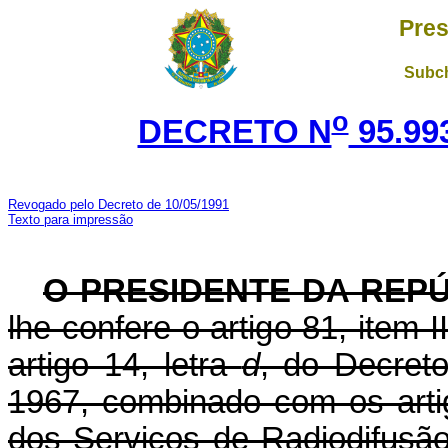
Pres
Subch
o
DECRETO N
95.99
Revogado pelo Decreto de 10/05/1991
Texto para impressão
O PRESIDENTE DA REP
lhe confere o artigo 81, item 
artigo 14, letra
d
, do Decreto
1967, combinado com os arti
dos Serviços de Radiodifusão