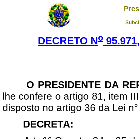
Pres
Subch
o
DECRETO N
95.971
O PRESIDENTE DA RE
lhe confere o artigo 81, item I
disposto no artigo 36 da Lei n
DECRETA: