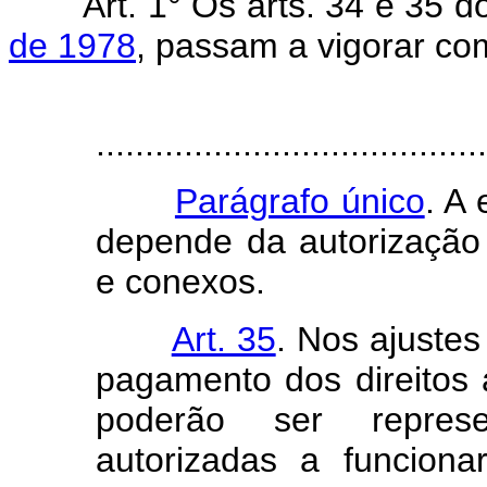
Art. 1° Os arts. 34 e 35 
de 1978
, passam a vigorar co
"Ar
........................................
Parágrafo único
. A
depende da autorização d
e conexos.
Art. 35
. Nos ajustes
pagamento dos direitos a
poderão ser represe
autorizadas a funcion