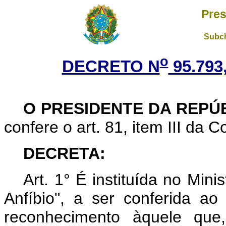
Pres
Subch
o
DECRETO N
95.793
O PRESIDENTE DA REPÚ
confere o art. 81, item III da C
DECRETA:
Art. 1° É instituída no Min
Anfíbio", a ser conferida ao
reconhecimento àquele que