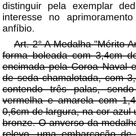
distinguir pela exemplar de
interesse no aprimorament
anfíbio.
Art. 2° A Medalha "Mérito A
forma boleada com 3,4cm de
encimada pela Coroa Naval e
de seda chamalotada, com 3,
contendo três palas, send
vermelha e amarela com 1,4
0,6cm de largura, na cor azul
bronze. O anverso da medalha
relevo, uma embarcação de 