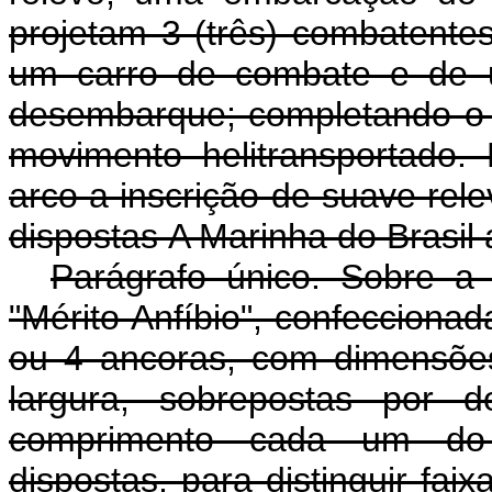
projetam 3 (três) combatentes
um carro de combate e de u
desembarque; completando o c
movimento helitransportado
arco a inscrição de suave rel
dispostas A Marinha do Bras
Parágrafo único. Sobre a
"Mérito Anfíbio", confeccionad
ou 4 ancoras, com dimensõe
largura, sobrepostas por 
comprimento cada um do
dispostas, para distinguir fa