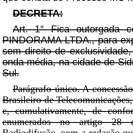
DECRETA:
Art.
1° Fica outorgada 
PINDORAMA LTDA., para explo
sem direito de exclusividade
onda média, na cidade de Sid
Sul.
Parágrafo único. A concessão
Brasileiro de Telecomunicações,
e, cumulativamente, de confo
enumerados no artigo 28 
Radiodifusão, com a redação qu