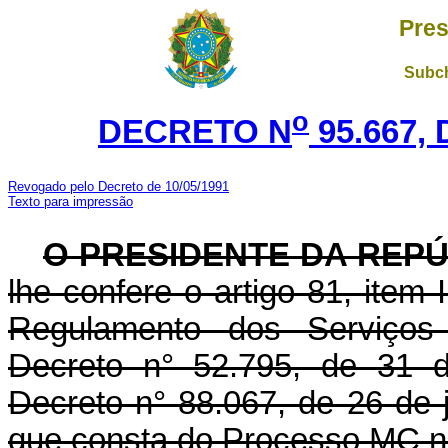
Pres
Subch
o
DECRETO N
95.667, 
Revogado pelo Decreto de 10/05/1991
Texto para impressão
O PRESIDENTE DA REP
lhe confere o artigo 81, item I
Regulamento dos Serviços 
Decreto n° 52.795, de 31 d
Decreto n° 88.067, de 26 de 
que consta do Processo MC n°