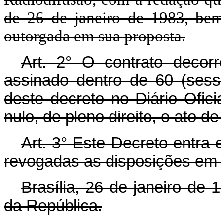
de 26 de janeiro de 1983, be
outorgada em sua proposta.
Art.
2° O contrato decorr
assinado dentro de 60 (sess
deste decreto no Diário Ofic
nulo, de pleno direito, o ato de
Art.
3° Este Decreto entra 
revogadas as disposições em 
Brasília, 26 de janeiro de
da República.