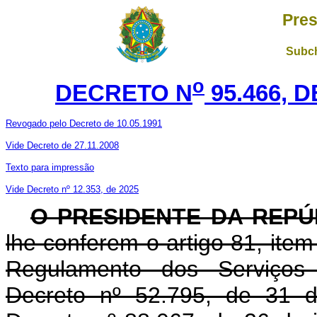
Pres
Subch
o
DECRETO N
95.466, 
Revogado pelo Decreto de 10.05.1991
Vide Decreto de 27.11.2008
Texto para impressão
Vide Decreto nº 12.353, de 2025
O PRESIDENTE DA REPÚ
lhe conferem o artigo 81, item 
Regulamento dos Serviços 
Decreto nº 52.795, de 31 d