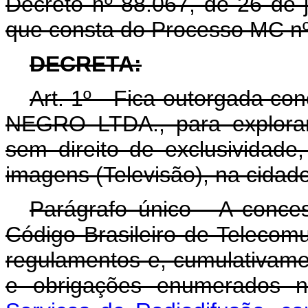
Decreto nº 88.067, de 26 de 
que consta do Processo MC nº 
DECRETA:
Art. 1º - Fica outorgada 
NEGRO LTDA., para explorar
sem direito de exclusividade
imagens (Televisão), na cida
Parágrafo único - A conce
Código Brasileiro de Telecom
regulamentos e, cumulativame
e obrigações enumerados