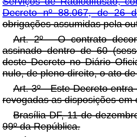
Serviços de Radiodifusão, c
Decreto nº 88.067, de 26 d
obrigações assumidas pela ou
Art. 2º - O contrato deco
assinado dentro de 60 (sess
deste Decreto no Diário Ofic
nulo, de pleno direito, o ato de
Art. 3º - Este Decreto entr
revogadas as disposições em c
Brasília-DF, 11 de dezembr
99º da República.