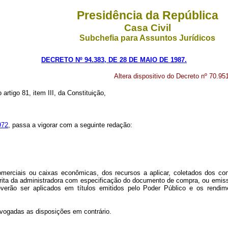
Presidência da República
Casa Civil
Subchefia para Assuntos Jurídicos
DECRETO Nº 94.383, DE 28 DE MAIO DE 1987.
Altera dispositivo do Decreto nº 70.95
 artigo 81, item III, da Constituição,
972
, passa a vigorar com a seguinte redação:
omerciais ou caixas econômicas, dos recursos a aplicar, coletados dos con
rita da administradora com especificação do documento de compra, ou emissã
erão ser aplicados em títulos emitidos pelo Poder Público e os rendimen
evogadas as disposições em contrário.