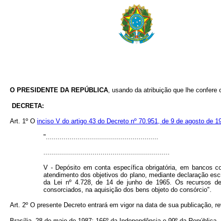
O PRESIDENTE DA REPÚBLICA
, usando da atribuição que lhe confere o
DECRETA:
Art.
1º O
inciso V do artigo 43 do Decreto nº 70.951, de 9 de agosto de 1
".........................................................
................................................................
V - Depósito em conta específica obrigatória, em bancos c
atendimento dos objetivos do plano, mediante declaração esc
da Lei nº 4.728, de 14 de junho de 1965. Os recursos dev
consorciados, na aquisição dos bens objeto do consórcio".
Art.
2º O presente Decreto entrará em vigor na data de sua publicação, r
Brasília, 28 de maio de 1987; 166º da Independência e 99º da República.