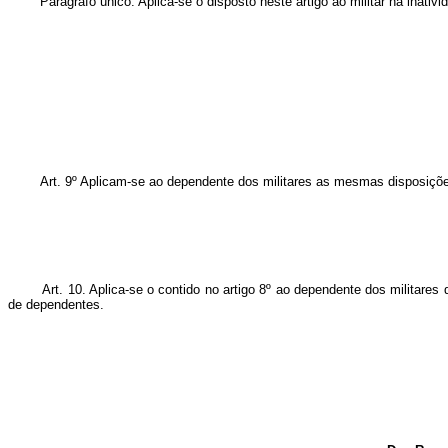
Parágrafo único. Aplica-se o disposto neste artigo ao militar na inativid
Art. 9º Aplicam-se ao dependente dos militares as mesmas disposições
Art. 10. Aplica-se o contido no artigo 8º ao dependente dos militare
de dependentes.