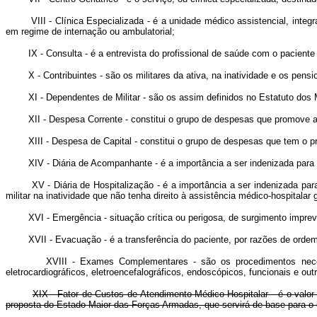
VIII - Clínica Especializada - é a unidade médico assistencial, integr
em regime de internação ou ambulatorial;
IX - Consulta - é a entrevista do profissional de saúde com o paciente p
X - Contribuintes - são os militares da ativa, na inatividade e os pensi
XI - Dependentes de Militar - são os assim definidos no Estatuto dos Mi
XII - Despesa Corrente - constitui o grupo de despesas que promove a
XIII - Despesa de Capital - constitui o grupo de despesas que tem o prop
XIV - Diária de Acompanhante - é a importância a ser indenizada para c
XV - Diária de Hospitalização - é a importância a ser indenizada para 
militar na inatividade que não tenha direito à assistência médico-hospitalar 
XVI - Emergência - situação crítica ou perigosa, de surgimento imprevis
XVII - Evacuação - é a transferência do paciente, por razões de ordem m
XVIII - Exames Complementares - são os procedimentos necessários 
eletrocardiográficos, eletroencefalográficos, endoscópicos, funcionais e out
XIX - Fator de Custos de Atendimento Médico-Hospitalar - é o valor 
proposta do Estado-Maior das Forças Armadas, que servirá de base para o c