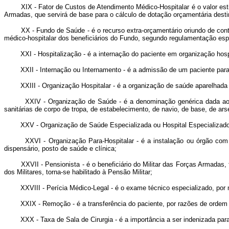
XIX - Fator de Custos de Atendimento Médico-Hospitalar é o valor est
Armadas, que servirá de base para o cálculo de dotação orçamentária 
XX - Fundo de Saúde - é o recurso extra-orçamentário oriundo de contribui
médico-hospitalar dos beneficiários do Fundo, segundo regulamentação esp
XXI - Hospitalização - é a internação do paciente em organização hospita
XXII - Internação ou Internamento - é a admissão de um paciente para o
XXIII - Organização Hospitalar - é a organização de saúde aparelhada de 
XXIV - Organização de Saúde - é a denominação genérica dada aos órgã
sanitárias de corpo de tropa, de estabelecimento, de navio, de base, de ars
XXV - Organização de Saúde Especializada ou Hospital Especializado - é
XXVI - Organização Para-Hospitalar - é a instalação ou órgão com funçõe
dispensário, posto de saúde e clínica;
XXVII - Pensionista - é o beneficiário do Militar das Forças Armadas, fa
dos Militares, torna-se habilitado à Pensão Militar;
XXVIII - Perícia Médico-Legal - é o exame técnico especializado, por me
XXIX - Remoção - é a transferência do paciente, por razões de ordem méd
XXX - Taxa de Sala de Cirurgia - é a importância a ser indenizada para c