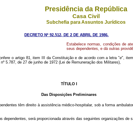
Presidência da República
Casa Civil
Subchefia para Assuntos Jurídicos
DECRETO Nº 92.512, DE 2 DE ABRIL DE 1986.
Estabelece normas, condições de aten
seus dependentes, e dá outras providê
nfere o artigo 81, item III da Constituição e de acordo com a letra "
e
", ite
i nº 5.787, de 27 de junho de 1972 (Lei de Remuneração dos Militares),
TÍTULO I
Das Disposições Preliminares
ependentes têm direito à assistência médico-hospitalar, sob a forma ambulato
 seus dependentes, será proporcionada através das seguintes organizações de 