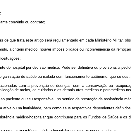
;
ante convênio ou contrato;
e que trata este artigo será regulamentado em cada Ministério Militar, obs
 a critério médico, houver impossibilidade ou inconveniência da remoção
onceituações:
 do hospital por decisão médica. Pode ser definitiva ou provisória, a pedid
organização de saúde ou isolada com funcionamento autônomo, que se destin
acionadas com a prevenção de doenças, com a conservação ou recuperaçã
 aplicação de meios, os cuidados e os demais atos médicos e paramédicos ne
paciente ou seu responsável, no sentido da prestação da assistência médic
 ativa ou na inatividade, bem como seus respectivos dependentes definidos 
tência médico-hospitalar que contribuem para os Fundos de Saúde e os dep
 a prestar assistência médico-hospitalar e social às pessoas idosas;