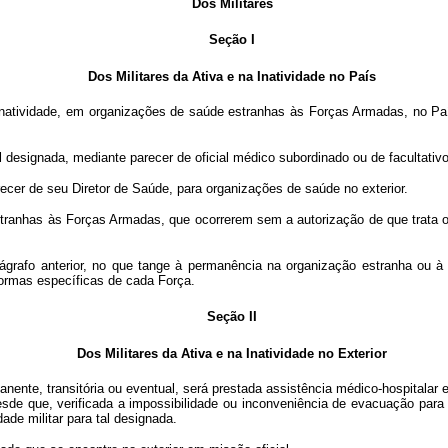
Dos Militares
Seção I
Dos Militares da Ativa e na Inatividade no País
na inatividade, em organizações de saúde estranhas às Forças Armadas, no Pa
 designada, mediante parecer de oficial médico subordinado ou de facultativ
cer de seu Diretor de Saúde, para organizações de saúde no exterior.
s às Forças Armadas, que ocorrerem sem a autorização de que trata o item 
afo anterior, no que tange à permanência na organização estranha ou à 
ormas específicas de cada Força.
Seção II
Dos Militares da Ativa e na Inatividade no Exterior
rmanente, transitória ou eventual, será prestada assistência médico-hospita
 desde que, verificada a impossibilidade ou inconveniência de evacuação par
ade militar para tal designada.