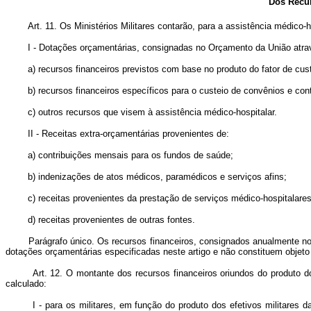
Dos Recurso
Art. 11. Os Ministérios Militares contarão, para a assistência médico-
I - Dotações orçamentárias, consignadas no Orçamento da União através 
a) recursos financeiros previstos com base no produto do fator de custos
b) recursos financeiros específicos para o custeio de convênios e cont
c) outros recursos que visem à assistência médico-hospitalar.
II - Receitas extra-orçamentárias provenientes de:
a) contribuições mensais para os fundos de saúde;
b) indenizações de atos médicos, paramédicos e serviços afins;
c) receitas provenientes da prestação de serviços médico-hospitalares 
d) receitas provenientes de outras fontes.
Parágrafo único. Os recursos financeiros, consignados anualmente no Or
dotações orçamentárias especificadas neste artigo e não constituem objeto
Art. 12. O montante dos recursos financeiros oriundos do produto do
calculado:
I - para os militares, em função do produto dos efetivos militares da a