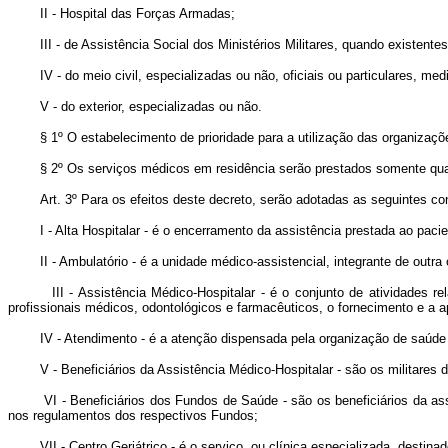
II - Hospital das Forças Armadas;
III - de Assistência Social dos Ministérios Militares, quando existentes
IV - do meio civil, especializadas ou não, oficiais ou particulares, medi
V - do exterior, especializadas ou não.
§ 1º O estabelecimento de prioridade para a utilização das organizações d
§ 2º Os serviços médicos em residência serão prestados somente quando,
Art. 3º Para os efeitos deste decreto, serão adotadas as seguintes c
I - Alta Hospitalar - é o encerramento da assistência prestada ao paciente
II - Ambulatório - é a unidade médico-assistencial, integrante de outra 
III - Assistência Médico-Hospitalar - é o conjunto de atividades rel
profissionais médicos, odontológicos e farmacêuticos, o fornecimento e a
IV - Atendimento - é a atenção dispensada pela organização de saúde ao 
V - Beneficiários da Assistência Médico-Hospitalar - são os militares da
VI - Beneficiários dos Fundos de Saúde - são os beneficiários da assis
nos regulamentos dos respectivos Fundos;
VII - Centro Geriátrico - é o serviço, ou clínica especializada, destinado