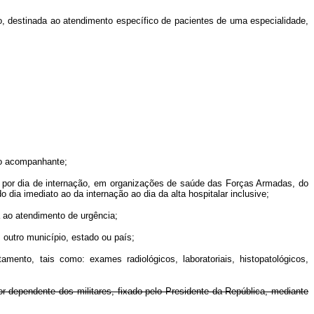
 destinada ao atendimento específico de pacientes de uma especialidade,
do acompanhante;
 por dia de internação, em organizações de saúde das Forças Armadas, do
o dia imediato ao da internação ao dia da alta hospitalar inclusive;
 ao atendimento de urgência;
outro município, estado ou país;
, tais como: exames radiológicos, laboratoriais, histopatológicos,
or dependente dos militares, fixado pelo Presidente da República, mediante