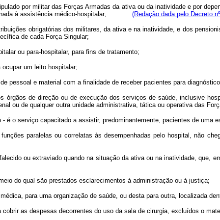
ipulado por militar das Forças Armadas da ativa ou da inatividade e por depe
destinada à assistência médico-hospitalar;
(Redação dada pelo Decreto nº
ções obrigatórias dos militares, da ativa e na inatividade, e dos pensionis
ecífica de cada Força Singular;
lar ou para-hospitalar, para fins de tratamento;
cupar um leito hospitalar;
pessoal e material com a finalidade de receber pacientes para diagnóstico 
os de direção ou de execução dos serviços de saúde, inclusive hospita
enal ou de qualquer outra unidade administrativa, tática ou operativa das Fo
 o serviço capacitado a assistir, predominantemente, pacientes de uma es
s paralelas ou correlatas às desempenhadas pelo hospital, não chegando a
lecido ou extraviado quando na situação da ativa ou na inatividade, que, em
io do qual são prestados esclarecimentos à administração ou à justiça;
ica, para uma organização de saúde, ou desta para outra, localizada dent
obrir as despesas decorrentes do uso da sala de cirurgia, excluídos o mate