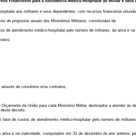
s Financeiros para a Assistência Médico-Hospitalar ao Militar e seus
hospitalar aos militares e seus dependentes, com recursos financeiros oriundo
de propostas anuais dos Ministérios Militares, constituídas de:
 de atendimento médico-hospitalar pelo número de militares, da ativa e na 
ratos;
através de convênios e/ou contratos;
çamento da União para cada Ministério Militar, destinados a atender às de
 deste decreto.
 fator de custos de atendimento médico-hospitalar pelo número de militares 
tiva e na inatividade, computados em 31 de dezembro do ano anterior, pelo