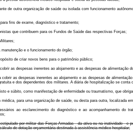
ante de outra organização de saúde ou isolada com funcionamento autônomo,
ara fins de exame, diagnóstico e tratamento;
onistas que contribuem para os Fundos de Saúde das respectivas Forças;
litares;
 manutenção e o funcionamento do órgão;
ósito de criar novos bens para o patrimônio público;
obrir as despesas inerentes ao alojamento e as despesas de alimentação 
cobrir as despesas inerentes ao alojamento e as despesas de alimentação
gratuita e dos dependentes dos militares. A diária de hospitalização se conta d
to e súbito, como manifestação de enfermidade ou traumatismo, que obriga
édica, para uma organização de saúde, ou desta para outra, localizada em 
ao esclarecimento do diagnóstico e ao acompanhamento do tratamento
ros;
estipulado por militar das Forças Armadas - da ativa ou na inatividade - e p
álculo de dotação orçamentária destinada à assistência médico-hospitalar;