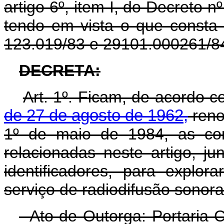
artigo 6º, item I, do Decreto n
tendo em vista o que consta
123.019/83 e 29101.000261/8
DECRETA:
Art. 1º. Ficam, de acordo 
de 27 de agosto de 1962,
reno
1º de maio de 1984, as con
relacionadas neste artigo, 
identificadores, para explor
serviço de radiodifusão sonor
- Ato de Outorga: Portari