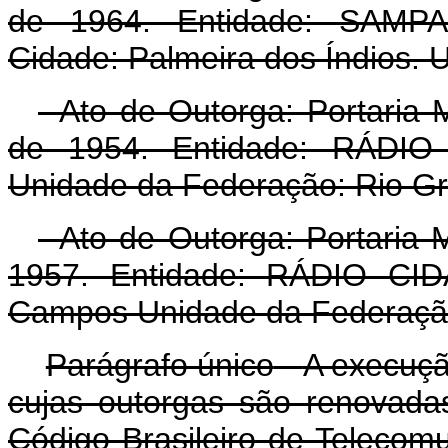
de 1964. Entidade: SAM
Cidade: Palmeira dos Índios. 
- Ato de Outorga: Portari
de 1954. Entidade: RÁDIO
Unidade da Federação: Rio Gr
- Ato de Outorga: Portaria
1957. Entidade: RÁDIO C
Campos Unidade da Federação
Parágrafo único
-
A execuçã
cujas outorgas são renovadas
Código Brasileiro de Telecom