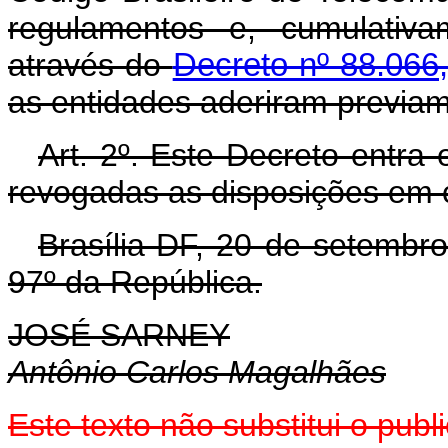
regulamentos e, cumulativa
através do
Decreto nº 88.066,
as entidades aderiram previa
Art. 2º. Este Decreto entra
revogadas as disposições em c
Brasília-DF, 20 de setembr
97º da República.
JOSÉ SARNEY
Antônio Carlos Magalhães
Este texto não substitui o pu