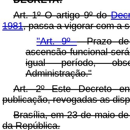
Art. 1º O artigo 9º do
Decr
1981
, passa a vigorar com a 
"Art. 9º
- Prazo de
ascensão funcional será
igual período, ob
Administração."
Art. 2º Este Decreto e
publicação, revogadas as disp
Brasília, em 23 de maio de
da República.