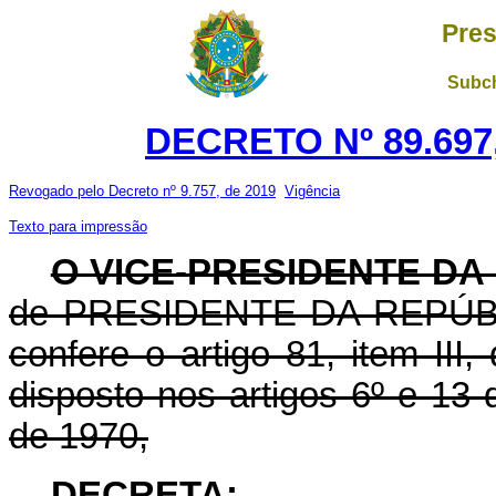
Pres
Subch
DECRETO Nº 89.697,
Revogado pelo Decreto nº 9.757, de 2019
Vigência
Texto para impressão
O VICE-PRESIDENTE DA
de PRESIDENTE DA REPÚBLIC
confere o artigo 81, item III
disposto nos artigos 6º e 13
de 1970,
DECRETA: