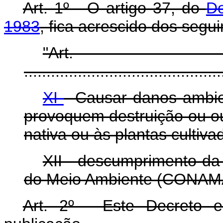
Art
. 1º - O artigo 37, do
De
1983
, fica acrescido dos segui
"Art
............................................
XI
- Causar danos ambie
provoquem destruição ou out
nativa ou às plantas cultiva
XII - descumprimento da
do Meio Ambiente (CONAM
Art
. 2º - Este Decreto 