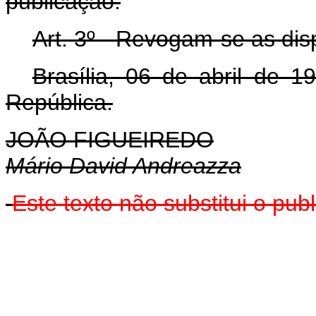
publicação.
Art
. 3º - Revogam-se as dis
Brasília, 06 de abril de 
República.
JOÃO FIGUEIREDO
Mário David Andreazza
Este texto não substitui o pu