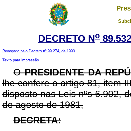
Pres
Subch
o
DECRETO N
89.532
Revogado pelo Decreto nº 99.274, de 1990
Texto para impressão
O
PRESIDENTE DA REPÚ
lhe confere o artigo 81, item I
disposto nas Leis nºs 6.902, d
de agosto de 1981,
DECRETA: