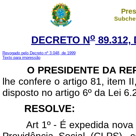
Pres
Subchef
o
DECRETO N
89.312,
Revogado pelo Decreto nº 3.048, de 1999
Texto para impressão
O PRESIDENTE DA REP
lhe confere o artigo 81, item I
disposto no artigo 6º da Lei 6
RESOLVE:
Art
1º - É expedida nova
Previdência Social (CLPS), 