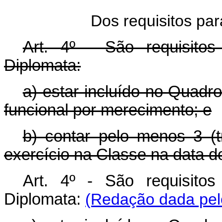
Dos requisitos par
Art. 4º - São requisito
Diplomata:
a) estar incluído no Quadr
funcional por merecimento; e
b) contar pelo menos 3 (tr
exercício na Classe na data d
Art. 4º - São requisito
Diplomata:
(Redação dada pelo