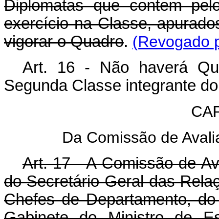
Diplomatas que contem pelo
exercício na Classe, apurado
vigorar o Quadro
.
(Revogado p
Art. 16 - Não haverá Qu
Segunda Classe integrante do
CAP
Da Comissão de Aval
Art. 17 - A Comissão de A
do Secretário-Geral das Relaç
Chefes de Departamento, do
Gabinete do Ministro de Es