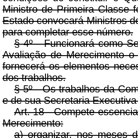
Ministro de Primeira Classe fo
Estado convocará Ministros de
para completar esse número.
§ 4º - Funcionará como Se
Avaliação de Merecimento o
fornecerá os elementos neces
dos trabalhos.
§ 5º - Os trabalhos da Co
e de sua Secretaria Executiva 
Art. 18 - Compete essenci
Merecimento:
a) organizar, nos meses 