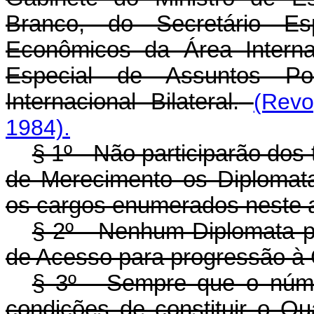
Branco, do Secretário Es
Econômicos da Área Internac
Especial de Assuntos Po
Internacional Bilateral.
(Revo
1984).
§ 1º - Não participarão do
de Merecimento os Diplomata
os cargos enumerados neste a
§ 2º - Nenhum Diplomata p
de Acesso para progressão à C
§ 3º - Sempre que o nú
condições de constituir o Q