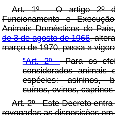
Art. 1º - O artigo 2º 
Funcionamento e Execução
Animais Domésticos do País
de 3 de agosto de 1966
, alte
março de 1970, passa a vigor
"Art. 2º -
Para os efei
considerados animais 
espécies: asininos, b
suínos, ovinos, caprinos 
Art. 2º - Este Decreto entr
revogadas as disposições em 