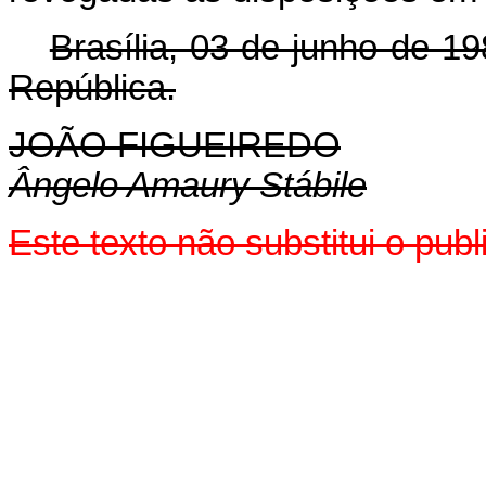
Brasília, 03 de junho de 1
República.
JOÃO FIGUEIREDO
Ângelo Amaury Stábile
Este texto não substitui o pu