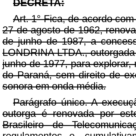
DECRETA:
Art.
1° Fica, de acordo com o
27 de agosto de 1962, renovad
de junho de 1987, a conc
LONDRINA LTDA., outorgada a
junho de 1977, para explorar,
do Paraná, sem direito de exc
sonora em onda média.
Parágrafo único. A execuçã
outorga é renovada por est
Brasileiro de Telecomunic
regulamentos e, cumulativa