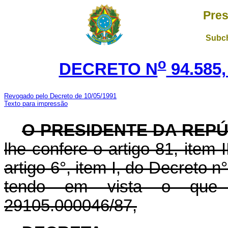
Pres
Subch
o
DECRETO N
94.585,
Revogado pelo Decreto de 10/05/1991
Texto para impressão
O PRESIDENTE DA REPÚ
lhe confere o artigo 81, item 
artigo 6°, item I, do Decreto n
tendo em vista o que
29105.000046/87,