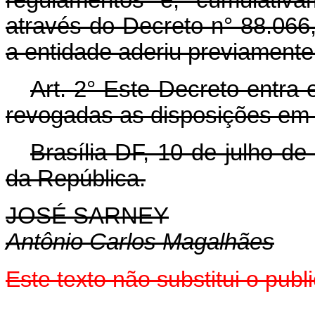
através do Decreto n° 88.066,
a entidade aderiu previamente
Art.
2° Este Decreto entra 
revogadas as disposições em 
Brasília-DF, 10 de julho d
da República.
JOSÉ SARNEY
Antônio Carlos Magalhães
Este texto não substitui o pu