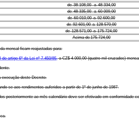
de
38.108,00
a
48.334,00
de
48.335,00
a
60.009,00
de
60.010,00
a
92.600,00
de
92.601,00
a
128.570,00
de
128.571,00
a
175.724,00
Acima de
175.724,00
ida mensal ficam reajustadas para:
I do artigo 6º da Lei nº 7.450/85,
a CZ$ 4.000,00 (quatro mil cruzados) mensa
dente.
 à execução deste Decreto.
ando-se aos rendimentos auferidos a partir de 1º de junho de 1987.
os posteriormente ao mês calendário deve ser efetivado em conformidade com
ica.