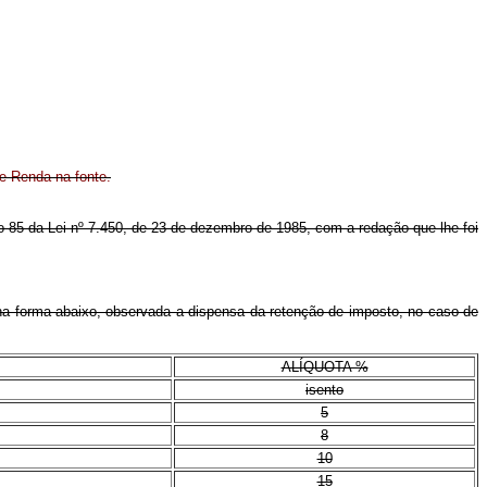
de Renda na fonte.
go 85 da Lei nº 7.450, de 23 de dezembro de 1985, com a redação que lhe foi
a na forma abaixo, observada a dispensa da retenção de imposto, no caso de
ALÍQUOTA %
isento
5
8
10
15