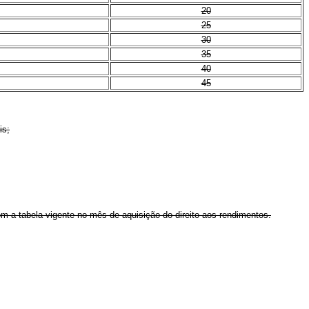
20
25
30
35
40
45
is;
 a tabela vigente no mês de aquisição do direito aos rendimentos.