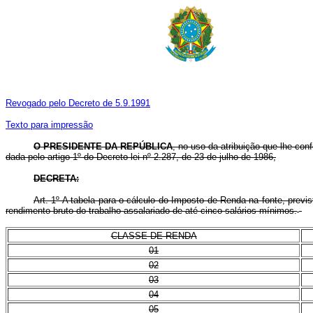
Revogado pelo Decreto de 5.9.1991
Texto para impressão
O PRESIDENTE DA REPÚBLICA
, no uso da atribuição que lhe conf
dada pelo artigo 1º do Decreto-lei nº 2.287, de 23 de julho de 1986,
DECRETA:
Art. 1º A tabela para o cálculo do Imposto de Renda na fonte, previ
rendimento bruto do trabalho assalariado de até cinco salários mínimos.
CLASSE DE RENDA
01
02
03
04
05