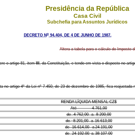
Presidência da República
Casa Civil
Subchefia para Assuntos Jurídicos
o
DECRETO N
94.404, DE 4 DE JUNHO DE 1987.
Altera a tabela para o cálculo do Imposto 
ere o artigo 81, item
III
, da Constituição, e tendo em vista o disposto no arti
sta no artigo 4º da Lei nº 7.450, de 23 de dezembro de 1985, fica reajustad
RENDA LÍQUIDA MENSAL CZ$
Até
4.761,00
de
4.762,00
a
8.200,00
de
8.201,00
a
16.613,00
de
16.614,00
a
24.191,00
de
24.192,00
a
38.107,00