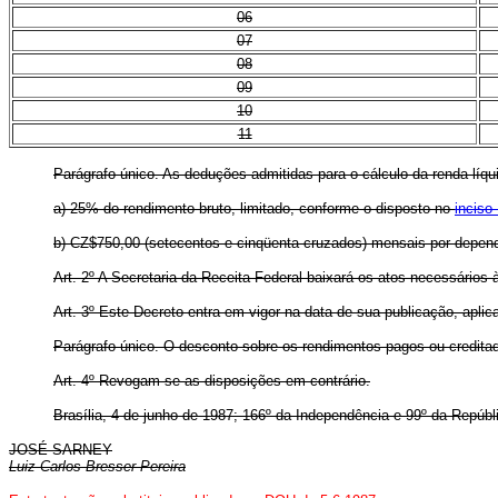
06
07
08
09
10
11
Parágrafo único. As deduções admitidas para o cálculo da renda líqu
a) 25% do rendimento bruto, limitado, conforme o disposto no
inciso 
b) CZ$750,00 (setecentos e cinqüenta cruzados) mensais por depen
Art. 2º A Secretaria da Receita Federal baixará os atos necessários
Art. 3º Este Decreto entra em vigor na data de sua publicação, aplic
Parágrafo único. O desconto sobre os rendimentos pagos ou creditad
Art. 4º Revogam-se as disposições em contrário.
Brasília, 4 de junho de 1987; 166º da Independência e 99º da Repúbl
JOSÉ SARNEY
Luiz Carlos Bresser Pereira