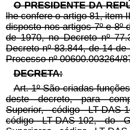
O PRESIDENTE DA REP
lhe confere o artigo 81, item 
disposto nos artigos 7º e 8º
de 1970, no Decreto nº 77
Decreto nº 83.844, de 14 de
Processo nº 00600.003264/8
DECRETA:
Art. 1º São criadas funçõe
deste decreto, para comp
Superior, código LT-DAS-
código LT-DAS-102, do G