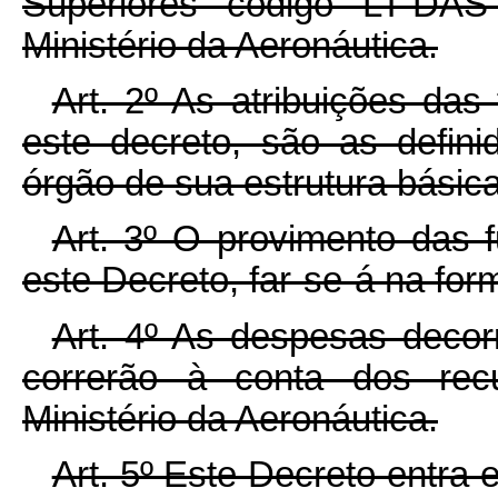
Superiores código LT-DAS
Ministério da Aeronáutica.
Art. 2º As atribuições da
este decreto, são as defin
órgão de sua estrutura básica,
Art. 3º O provimento das 
este Decreto, far-se-á na for
Art. 4º As despesas decor
correrão à conta dos recu
Ministério da Aeronáutica.
Art. 5º Este Decreto entra 