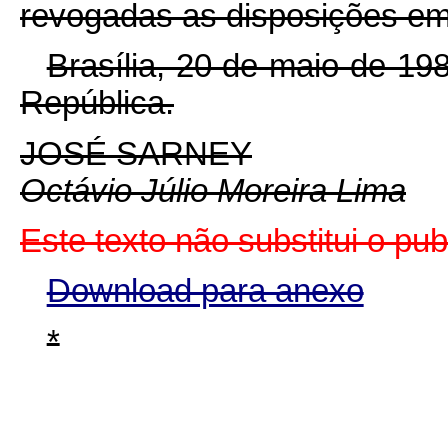
revogadas as disposições em 
Brasília, 20 de maio de 19
República.
JOSÉ SARNEY
Octávio Júlio Moreira Lima
Este texto não substitui o p
Download para anexo
*