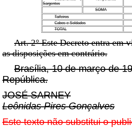
Sargentos
SOMA
Taifeiros
Cabos e Soldados
TOTAL
Art.
2° Este Decreto entra em v
as disposições em contrário.
Brasília, 10 de março de 1
República.
JOSÉ SARNEY
Leônidas Pires Gonçalves
Este texto não substitui o pu