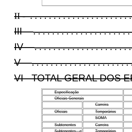
II - . . . . . . . . . . . . . . . . . . . . . .
III -
. . . . . . . . . . . . . . . . . . . . .
IV -
. . . . . . . . . . . . . . . . . . . . 
V -
. . . . . . . . . . . . . . . . . . . . .
VI - TOTAL GERAL DOS 
Especificação
Oficiais-Generais
Carreira
Oficiais
Temporários
SOMA
Subtenentes
Carreira
Subtenentes e
Temporários