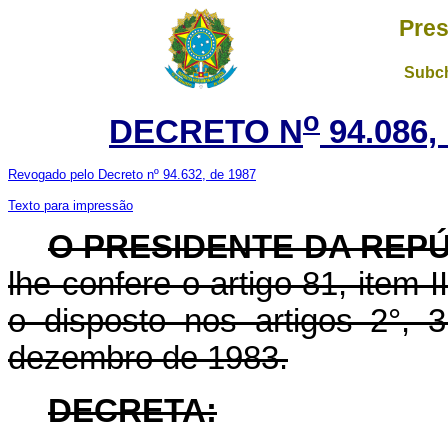
Pres
Subch
o
DECRETO N
94.086,
Revogado pelo Decreto nº 94.632, de 1987
Texto para impressão
O PRESIDENTE DA REP
lhe confere o artigo 81, item 
o disposto nos artigos 2°, 
dezembro de 1983.
DECRETA: