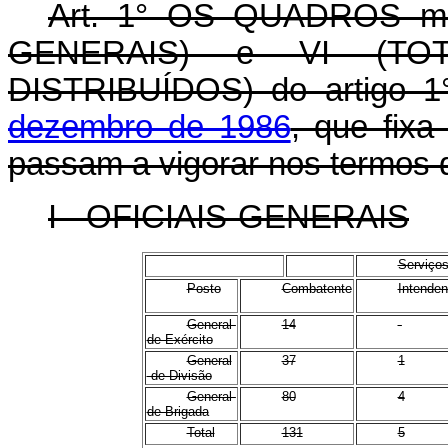
Art. 1° OS QUADROS mos
GENERAIS) e VI (TO
DISTRIBUÍDOS) do artigo 
dezembro de 1986
, que fixa
passam a vigorar nos termos
I - OFICIAIS-GENERAIS
Serviço
Posto
Combatente
Intenden
General-
14
-
de Exército
General
37
1
-de Divisão
General-
80
4
de Brigada
Total
131
5