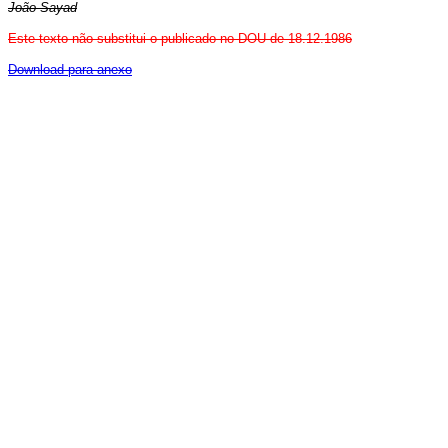
João Sayad
Este texto não substitui o publicado no DOU de 18.12.1986
Download para anexo