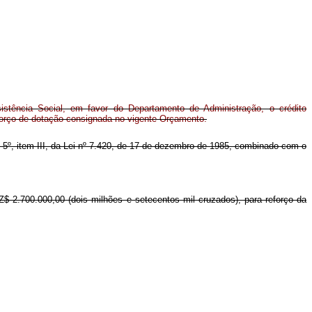
istência Social, em favor do Departamento de Administração, o crédito
forço de dotação consignada no vigente Orçamento.
igo 5º, item III, da Lei nº 7.420, de 17 de dezembro de 1985, combinado com o
Z$ 2.700.000,00 (dois milhões e setecentos mil cruzados), para reforço da