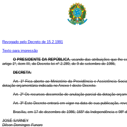
Revogado pelo Decreto de 15.2.1991
Texto para impressão
O PRESIDENTE DA REPÚBLICA
, usando das atribuições que lhe co
artigo 1º, item III, do Decreto-lei nº 2.289, de 9 de setembro de 1986,
DECRETA:
Art. 1º Fica aberto ao Ministério da Previdência e Assistência Soc
dotação orçamentária indicada no Anexo I deste Decreto.
Art. 2º Os recursos decorrerão de anulação parcial da dotação orçam
Art. 3º Este Decreto entrará em vigor na data de sua publicação, re
Brasília, em 17 de dezembro de 1986; 165º da Independência e 98º d
JOSÉ SARNEY
Dilson Domingos Funaro