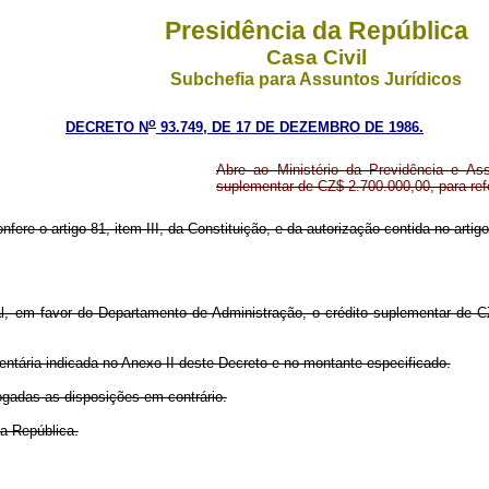
Presidência da República
Casa Civil
Subchefia para Assuntos Jurídicos
o
DECRETO N
93.749, DE 17 DE DEZEMBRO DE 1986.
Abre ao Ministério da Previdência e Ass
suplementar de CZ$ 2.700.000,00, para re
nfere o artigo 81, item III, da Constituição, e da autorização contida no art
ial, em favor do Departamento de Administração, o crédito suplementar de C
entária indicada no Anexo II deste Decreto e no montante especificado.
vogadas as disposições em contrário.
a República.