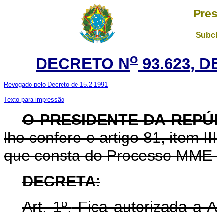
Pres
Subch
o
DECRETO N
93.623, 
Revogado pelo Decreto de 15.2.1991
Texto para impressão
O PRESIDENTE DA REPÚ
lhe confere o artigo 81, item I
que consta do Processo MME 
DECRETA
:
Art. 1º.
Fica autorizada a A