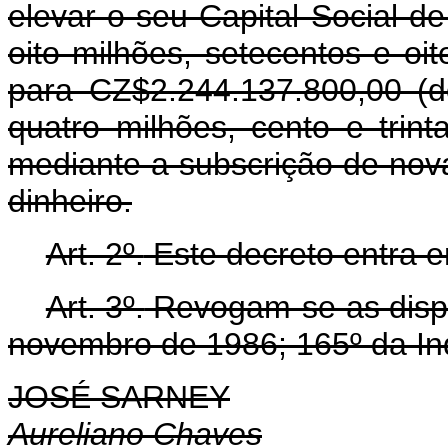
elevar o seu Capital Social d
oito milhões, setecentos e oit
para CZ$2.244.137.800,00 (d
quatro milhões, cento e trint
mediante a subscrição de nov
dinheiro.
Art. 2º.
Este decreto entra e
Art. 3º.
Revogam-se as dispos
novembro de 1986; 165º da In
JOSÉ SARNEY
Aureliano Chaves