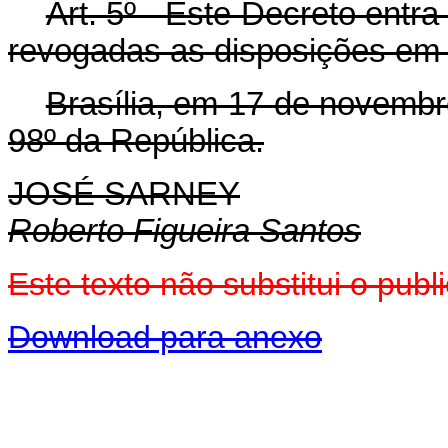
Art. 5º - Este Decreto entr
revogadas as disposições em 
Brasília, em 17 de novembr
98º da República.
JOSÉ SARNEY
Roberto Figueira Santos
Este texto não substitui o pu
Download para anexo