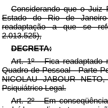
Considerando que o Juiz F
Estado do Rio de Janeiro
readaptação a que se ref
2.013.525),
DECRETA:
Art. 1º - Fica readaptado 
Quadro de Pessoal - Parte Pe
NICOLAU JABOUR NETO, o
Psiquiátrico Legal.
Art. 2º - Em conseqüência 