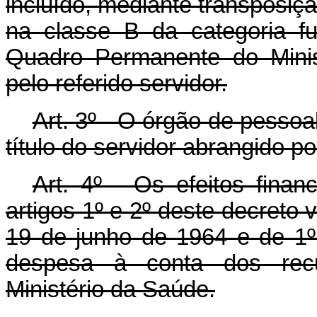
incluído, mediante transposiç
na classe B da categoria fu
Quadro Permanente do Minis
pelo referido servidor.
Art. 3º - O órgão de pessoa
título do servidor abrangido po
Art. 4º - Os efeitos finan
artigos 1º e 2º deste decreto 
19 de junho de 1964 e de 1
despesa à conta dos recu
Ministério da Saúde.