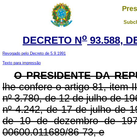
Pres
Subch
o
DECRETO N
93.588, 
Revogado pelo Decreto de 5.9.1991
Texto para impressão
O PRESIDENTE DA REP
lhe confere o artigo 81, item I
nº 3.780, de 12 de julho de 19
nº 4.242, de 17 de julho de 1
de 10 de dezembro de 197
00600.011689/86-73, e