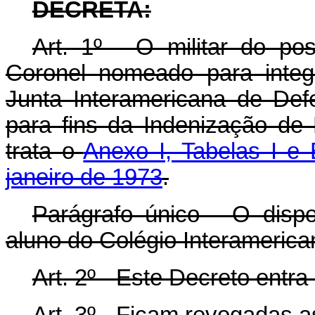
DECRETA:
Art. 1º - O militar do po
Coronel nomeado para integ
Junta Interamericana de De
para fins da Indenização de
trata o
Anexo I, Tabelas I e
janeiro de 1973
.
Parágrafo único - O dispo
aluno do Colégio Interamerica
Art. 2º - Este Decreto entr
Art. 3º - Ficam revogadas a