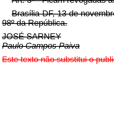
Brasília-DF, 13 de novembr
98º da República.
JOSÉ SARNEY
Paulo Campos Paiva
Este texto não substitui o pu