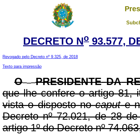
Pres
Subch
o
DECRETO N
93.577, 
Revogado pelo Decreto nº 9.325, de 2018
Texto para impressão
O
PRESIDENTE
DA
RE
que lhe confere o artigo 81, 
vista o disposto no
caput
e n
Decreto nº 72.021, de 28 d
artigo 1º do Decreto nº 74.06