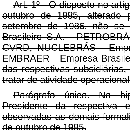
Art. 1º - O disposto no art
outubro de 1985, alterado 
setembro de 1986, não se a
Brasileiro S.A. - PETROBRÁ
CVRD, NUCLEBRÁS - Empresa
EMBRAER - Empresa Brasilei
das respectivas subsidiárias
tratar de atividade operaciona
Parágrafo único. Na hi
Presidente da respectiva e
observadas as demais formal
de outubro de 1985.