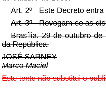
Art. 2º - Este Decreto entr
Art. 3º - Revogam-se as dis
Brasília, 29 de outubro de
da República.
JOSÉ SARNEY
Marco Maciel
Este texto não substitui o pu