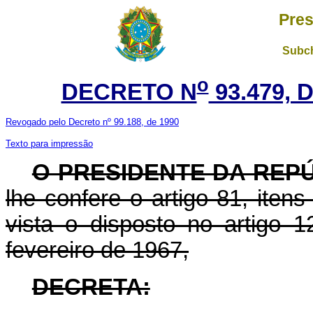
Pres
Subch
o
DECRETO N
93.479, 
Revogado pelo Decreto nº 99.188, de 1990
Texto para impressão
O PRESIDENTE DA REP
lhe confere o artigo 81, itens
vista o disposto no artigo 
fevereiro de 1967,
DECRETA: