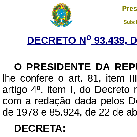
Pres
Subch
o
DECRETO N
93.439, 
O PRESIDENTE DA REP
lhe confere o art. 81, item I
artigo 4º, item I, do Decreto
com a redação dada pelos De
de 1978 e 85.924, de 22 de abr
DECRETA: