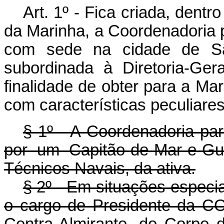
Art. 1º - Fica criada, dentr
da Marinha, a Coordenadoria 
com sede na cidade de Sã
subordinada à Diretoria-Ge
finalidade de obter para a M
com características peculiares
§ 1º - A Coordenadoria par
por um Capitão-de-Mar-e-Gu
Técnicos Navais, da ativa.
§ 2º - Em situações especiai
o cargo de Presidente da C
Contra-Almirante, do Corpo 