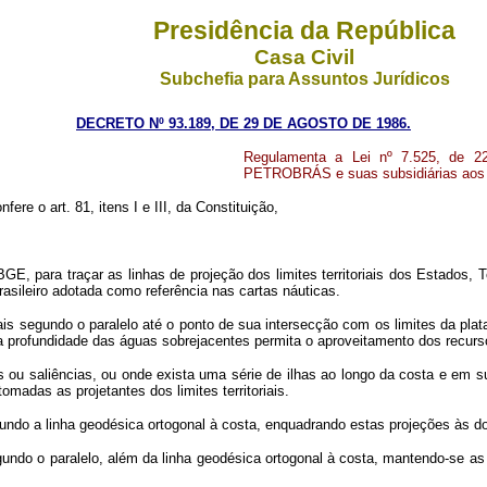
Presidência da República
Casa Civil
Subchefia para Assuntos Jurídicos
DECRETO Nº 93.189, DE 29 DE AGOSTO DE 1986.
Regulamenta a Lei nº 7.525, de 22
PETROBRÁS e suas subsidiárias aos 
fere o art. 81, itens I e III, da Constituição,
IBGE, para traçar as linhas de projeção dos limites territoriais dos Estados,
brasileiro adotada como referência nas cartas náuticas.
oriais segundo o paralelo até o ponto de sua intersecção com os limites da plat
a profundidade das águas sobrejacentes permita o aproveitamento dos recurs
as ou saliências, ou onde exista uma série de ilhas ao longo da costa e em 
omadas as projetantes dos limites territoriais.
gundo a linha geodésica ortogonal à costa, enquadrando estas projeções às do
egundo o paralelo, além da linha geodésica ortogonal à costa, mantendo-se 