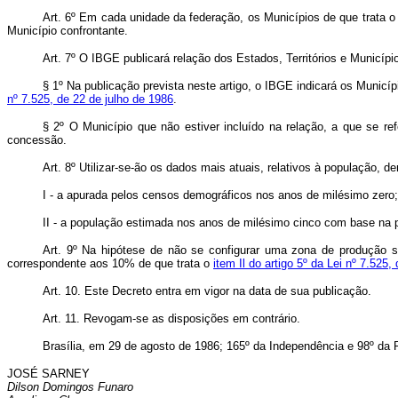
Art. 6º Em cada unidade da federação, os Municípios de que trata 
Município confrontante.
Art. 7º O IBGE publicará relação dos Estados, Territórios e Municíp
§ 1º Na publicação prevista neste artigo, o IBGE indicará os Munic
nº 7.525, de 22 de julho de 1986
.
§ 2º O Município que não estiver incluído na relação, a que se re
concessão.
Art. 8º Utilizar-se-ão os dados mais atuais, relativos à população, de
I - a apurada pelos censos demográficos nos anos de milésimo zero;
II - a população estimada nos anos de milésimo cinco com base na p
Art. 9º Na hipótese de não se configurar uma zona de produção se
correspondente aos 10% de que trata o
item Il do artigo 5º da Lei nº 7.525,
Art. 10. Este Decreto entra em vigor na data de sua publicação.
Art. 11. Revogam-se as disposições em contrário.
Brasília, em 29 de agosto de 1986; 165º da Independência e 98º da 
JOSÉ SARNEY
Dilson Domingos Funaro