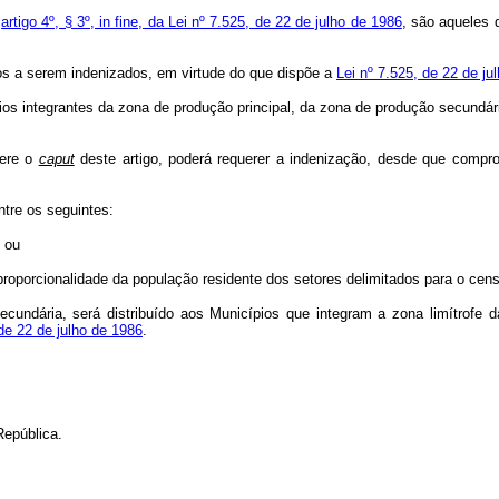
o
artigo 4º, § 3º, in fine, da Lei nº 7.525, de 22 de julho de 1986
, são aqueles 
ios a serem indenizados, em virtude do que dispõe a
Lei nº 7.525, de 22 de ju
ípios integrantes da zona de produção principal, da zona de produção secund
fere o
caput
deste artigo, poderá requerer a indenização, desde que compro
ntre os seguintes:
 ou
roporcionalidade da população residente dos setores delimitados para o cens
cundária, será distribuído aos Municípios que integram a zona limítrofe 
 de 22 de julho de 1986
.
República.