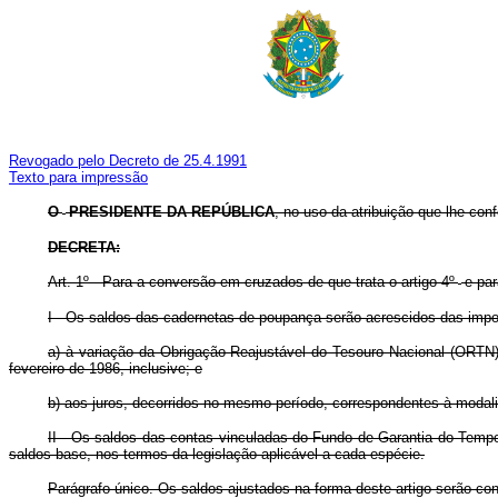
Revogado pelo Decreto de 25.4.1991
Texto para impressão
O
PRESIDENTE DA REPÚBLICA
, no uso da atribuição que lhe confe
DECRETA:
Art. 1º - Para a conversão em cruzados de que trata o artigo 4º
e pa
I - Os saldos das cadernetas de poupança serão acrescidos das impor
a) à variação da Obrigação Reajustável do Tesouro Nacional (ORTN) 
fevereiro de 1986, inclusive; e
b) aos juros, decorridos no mesmo período, correspondentes à modal
II - Os saldos das contas vinculadas do Fundo de Garantia do Temp
saldos-base, nos termos da legislação aplicável a cada espécie.
Parágrafo único. Os saldos ajustados na forma deste artigo serão con