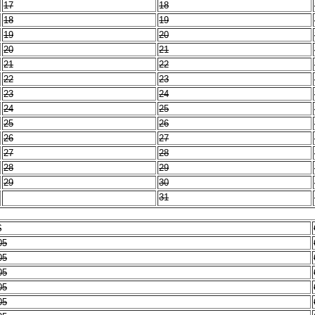
17
18
18
19
19
20
20
21
21
22
22
23
23
24
24
25
25
26
26
27
27
28
28
29
29
30
31
$
05
05
05
05
05