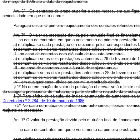
de março de 1986 até a data do reajustamento.
Art. 6º - Os contratos de prazo superior a doze meses, em que fig
periodicidade em que esta ocorrer.
Parágrafo único. O primeiro reajustamento dos contratos referidos nest
Art. 7º - O valor da prestação devida pelo mutuário final de financi
I - no caso de contratos em que o vencimento da primeira prestação
a) multiplica-se cada prestação em cruzeiros pelos correspondentes 
b) somam-se os valores resultantes desse cálculo, dividindo-se o tot
II - no caso de contratos com cláusula de reajuste semestral:
a) multiplicam-se as seis prestações anteriores a 28 de fevereiro de
b) somam-se os valores resultantes desse cálculo, dividindo-se o tota
III - no caso de contratos com cláusula de reajuste anual:
a) multiplicam-se as doze prestações anteriores a 28 de fevereiro de
b) somam-se os valores resultantes desse cálculo, dividindo-se o tota
IV - em qualquer caso, divide-se por mil o resultado obtido.
§ 1º Na determinação do valor da prestação observar-se-á o limite es
da categoria profissional do mutuário, a partir do último reajuste da prestaçã
§ 2º Para efeito de cálculo, do índice acumulado de aumentos salaria
Decreto-lei nº 2.284, de 10 de março de 1986
.
§ 3º No caso de mutuários profissionais autônomos, liberais, comiss
reajuste da prestação.
Art. 7º O valor da prestação devida pelo mutuário final de financiam
I - no caso de contratos em que o vencimento da primeira prestação
a) multiplica-se cada prestação em cruzeiros pelos correspondentes 