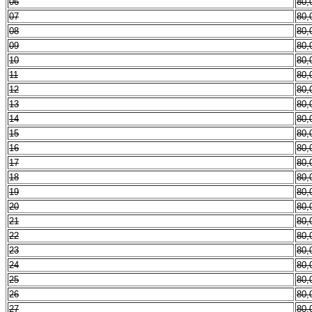
06
80,
07
80,
08
80,
09
80,
10
80,
11
80,
12
80,
13
80,
14
80,
15
80,
16
80,
17
80,
18
80,
19
80,
20
80,
21
80,
22
80,
23
80,
24
80,
25
80,
26
80,
27
80,