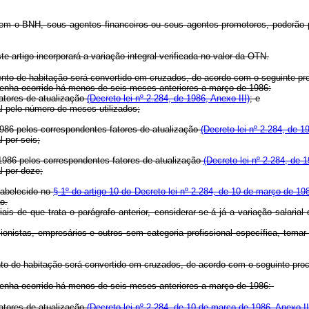
urem o BNH, seus agentes financeiros ou seus agentes promotores, poderão
e artigo incorporará a variação integral verificada no valor da OTN.
amento de habitação será convertido em cruzados, de acordo com o seguinte p
 tenha ocorrido há menos de seis meses anteriores a março de 1986:
fatores de atualização
(Decreto-lei nº 2.284, de 1986, Anexo III)
; e
al pelo número de meses utilizados;
 1986 pelos correspondentes fatores de atualização
(Decreto-lei nº 2.284, de 1
l por seis;
 1986 pelos correspondentes fatores de atualização
(Decreto-lei nº 2.284, de 1
l por doze;
tabelecido no
§ 1º do artigo 10 do Decreto-lei nº 2.284, de 10 de março de 19
o.
is de que trata o parágrafo anterior, considerar-se-á já a variação salaria
ionistas, empresários e outros sem categoria profissional específica, tomar
ento de habitação será convertido em cruzados, de acordo com o seguinte pro
 tenha ocorrido há menos de seis meses anteriores a março de 1986:
fatores de atualização
(Decreto-lei nº 2.284, de 10 de março de 1986, Anexo II