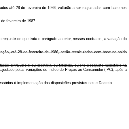
rados até 28 de fevereiro de 1986, voltarão a ser reajustadas com base nos
de fevereiro de 1987.
ajuste de que trata o parágrafo anterior, nesses contratos, a variação do
tação, até 28 de fevereiro de 1986, serão recalculadas com base no saldo
ção extrajudicial ou ordinária, ou falência, sujeito a reajuste monetário na
reajustado pelas variações do Índice de Preços ao Consumidor (IPC), após a
essárias à implementação das disposições previstas neste Decreto.