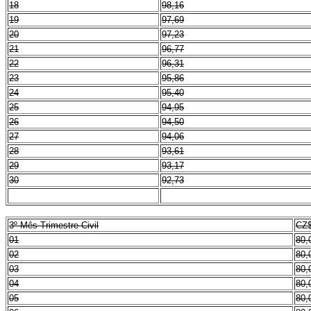
18
98,16
19
97,69
20
97,23
21
96,77
22
96,31
23
95,86
24
95,40
25
94,95
26
94,50
27
94,06
28
93,61
29
93,17
30
92,73
3º Mês Trimestre Civil
CZ
01
80,
02
80,
03
80,
04
80,
05
80,