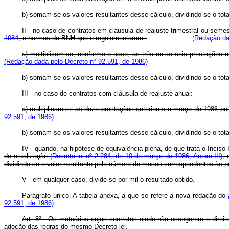
b) somam-se os valores resultantes desse cálculo, dividindo-se o tot
II - no caso de contratos em cláusula de reajuste trimestral ou semes
1984
, e normas do BNH que o regulamentaram:
(Redação da
a) multiplicam-se, conforme o caso, as três ou as seis prestações 
(Redação dada pelo Decreto nº 92.591, de 1986)
b) somam-se os valores resultantes desse cálculo, dividindo-se o tota
III - no caso de contratos com cláusula de reajuste anual:
a) multiplicam-se as doze prestações anteriores a março de 1986 pe
92.591, de 1986)
b) somam-se os valores resultantes desse cálculo, dividindo-se o tota
IV - quando, na hipótese de equivalência plena, de que trata o Inciso
de atualização
(Decreto-lei nº 2.284, de 10 de março de 1986, Anexo III)
, 
dividindo-se o valor resultante pelo número de meses correspondentes às 
V - em qualquer caso, divide-se por mil o resultado obtido.
Parágrafo único. A tabela anexa, a que se refere a nova redação do
92.591, de 1986)
Art. 8º - Os mutuários cujos contratos ainda não assegurem o direito
adoção das regras do mesmo Decreto-lei.