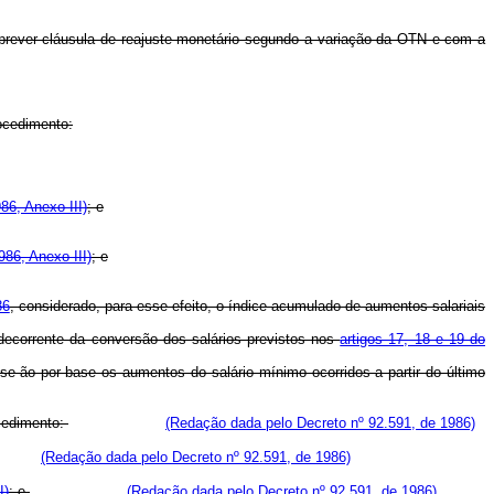
 prever cláusula de reajuste monetário segundo a variação da OTN e com a
rocedimento:
986, Anexo III)
; e
986, Anexo III)
; e
86
, considerado, para esse efeito, o índice acumulado de aumentos salariais
l decorrente da conversão dos salários previstos nos
artigos 17, 18 e 19 do
-se-ão por base os aumentos do salário mínimo ocorridos a partir do último
cedimento:
(Redação dada pelo Decreto nº 92.591, de 1986)
(Redação dada pelo Decreto nº 92.591, de 1986)
I)
; e
(Redação dada pelo Decreto nº 92.591, de 1986)