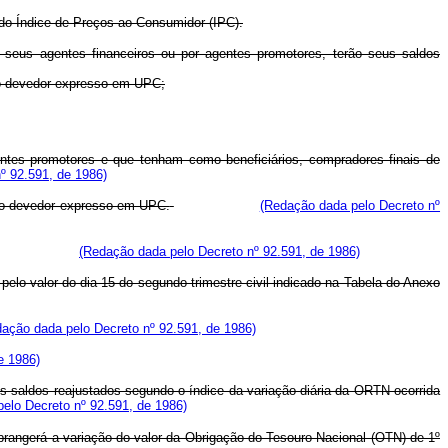
do Índice de Preços ao Consumidor (IPC).
 seus agentes financeiros ou por agentes promotores, terão seus saldos
ldo devedor expresso em UPC;
ntes promotores e que tenham como beneficiários, compradores finais de
º 92.591, de 1986)
aldo devedor expresso em UPC.
(Redação dada pelo Decreto nº
(Redação dada pelo Decreto nº 92.591, de 1986)
elo valor do dia 15 do segundo trimestre civil indicado na Tabela do Anexo
ação dada pelo Decreto nº 92.591, de 1986)
e 1986)
s saldos reajustados segundo o índice da variação diária da ORTN ocorrida
elo Decreto nº 92.591, de 1986)
abrangerá a variação do valor da Obrigação do Tesouro Nacional (OTN) de 1º