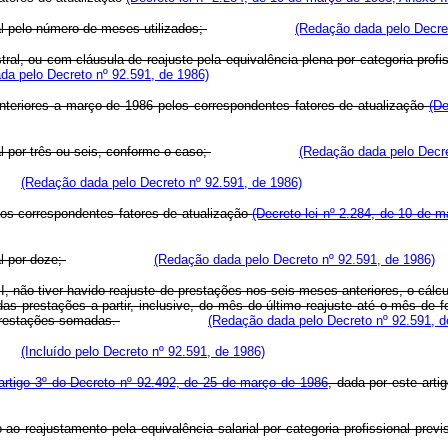
al pelo número de meses utilizados;
(Redação dada pelo Decret
tral, ou com cláusula de reajuste pela equivalência plena por categoria prof
da pelo Decreto nº 92.591, de 1986)
anteriores a março de 1986 pelos correspondentes fatores de atualização
(De
l por três ou seis, conforme o caso;
(Redação dada pelo Decre
(Redação dada pelo Decreto nº 92.591, de 1986)
los correspondentes fatores de atualização
(Decreto-lei nº 2.284, de 10 de m
l por doze;
(Redação dada pelo Decreto nº 92.591, de 1986)
 II, não tiver havido reajuste de prestações nos seis meses anteriores, o cálc
das prestações a partir, inclusive, do mês do último reajuste até o mês de
prestações somadas.
(Redação dada pelo Decreto nº 92.591, d
(Incluído pelo Decreto nº 92.591, de 1986)
artigo 3º do Decreto nº 92.492, de 25 de março de 1986
, dada por este arti
 ao reajustamento pela equivalência salarial por categoria profissional prev