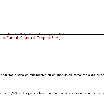
creto-lei nº 2.284, de 10 de março de 1986, especialmente quanto ao
 e do Fundo de Garantia do Tempo de Serviço.
do último crédito de rendimentos ou da abertura da conta, até o dia 28 de
ão de 32,92% e dos juros cabíveis, ambos calculados sobre os respectivos