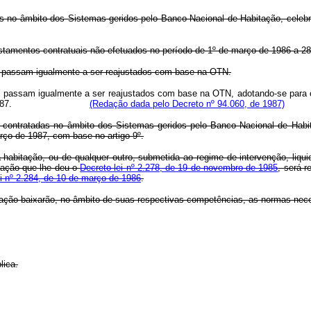
tos no âmbito dos Sistemas geridos pelo Banco Nacional de Habitação, celeb
tamentos contratuais não efetuados no período de 1º de março de 1986 a 28 
C passam igualmente a ser reajustados com base na OTN.
passam igualmente a ser reajustados com base na OTN, adotando-se para o re
87.
(Redação dada pelo Decreto nº 94.060, de 1987)
s, contratadas no âmbito dos Sistemas geridos pelo Banco Nacional de Habi
rço de 1987, com base no artigo 9º.
a habitação, ou de qualquer outro, submetida ao regime de intervenção, liquida
dação que lhe deu o
Decreto-lei nº 2.278, de 19 de novembro de 1985
, será 
ei nº 2.284, de 10 de março de 1986
.
tação baixarão, no âmbito de suas respectivas competências, as normas nec
lica.