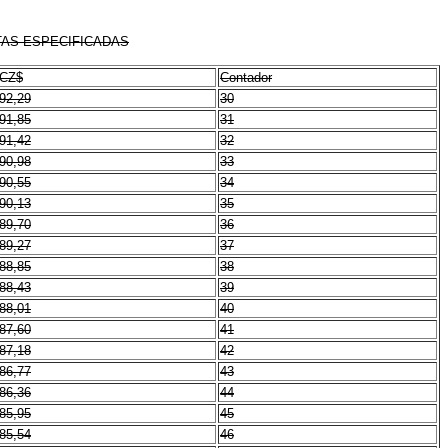
TAS ESPECIFICADAS
CZ$
Contador
92,29
30
91,85
31
91,42
32
90,98
33
90,55
34
90,13
35
89,70
36
89,27
37
88,85
38
88,43
39
88,01
40
87,60
41
87,18
42
86,77
43
86,36
44
85,95
45
85,54
46