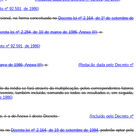
o nº 92.591, de 1986)
issional, na forma conceituada no
Decreto-lei nº 2.164, de 1º de setembro de
creto-lei nº 2.284, de 10 de março de 1986, Anexo III);
e
to nº 92.591, de 1986)
arço de 1986, Anexo III)
; e
(Redação dada pelo Decreto nº
ulo da média se fará através da multiplicação, pelos correspondentes fatores
 fevereiro, também incluído, somando-se todos os resultados e, em seguida,
e 1986)
go, é a do Anexo I deste Decreto.
(Incluído pelo Decreto nº
isto no
Decreto-lei nº 2.164, de 19 de setembro de 1984,
poderão optar pela