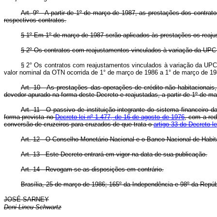
Art. 9º - A partir de 1º de março de 1987, as prestações dos contra
respectivos contratos.
§ 1º Em 1º de março de 1987 serão aplicados às prestações os reajus
§ 2º Os contratos com reajustamentos vinculados à variação da UP
§ 2° Os contratos com reajustamentos vinculados à variação da UPC 
valor nominal da OTN ocorrida de 1° de março de 1986 a 1° de março de 19
Art. 10 - As prestações das operações de crédito não habitacionai
devedor apurado na forma deste Decreto e reajustadas, a partir de 1º de ma
Art. 11 - O passivo de instituição integrante do sistema financeiro d
forma prevista no
Decreto-lei nº 1.477, de 16 de agosto de 1976
, com a re
conversão de cruzeiros para cruzados de que trata o
artigo 33 do Decreto-l
Art. 12 - O Conselho Monetário Nacional e o Banco Nacional de Habi
Art. 13 - Este Decreto entrará em vigor na data de sua publicação.
Art. 14 - Revogam-se as disposições em contrário.
Brasília, 25 de março de 1986; 165º da Independência e 98º da Repúb
JOSÉ SARNEY
Deni Lineu Schwartz