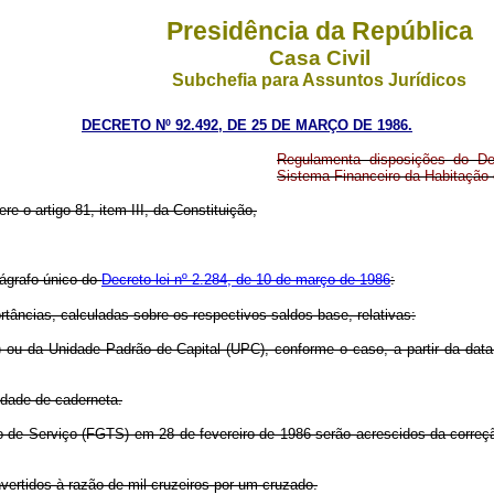
Presidência da República
Casa Civil
Subchefia para Assuntos Jurídicos
DECRETO Nº 92.492, DE 25 DE MARÇO DE 1986.
Regulamenta disposições do De
Sistema Financeiro da Habitação
re o artigo 81, item III, da Constituição,
rágrafo único do
Decreto-lei nº 2.284, de 10 de março de 1986
:
tâncias, calculadas sobre os respectivos saldos-base, relativas:
ou da Unidade Padrão de Capital (UPC), conforme o caso, a partir da data 
idade de caderneta.
o de Serviço (FGTS) em 28 de fevereiro de 1986 serão acrescidos da correç
vertidos à razão de mil cruzeiros por um cruzado.