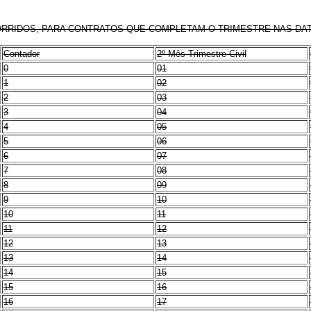
ORRIDOS, PARA CONTRATOS QUE COMPLETAM O TRIMESTRE NAS DA
Contador
2º Mês Trimestre Civil
0
01
1
02
2
03
3
04
4
05
5
06
6
07
7
08
8
09
9
10
10
11
11
12
12
13
13
14
14
15
15
16
16
17