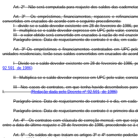
Art. 2º - Não será computada para reajuste dos saldos das cadernet
Art. 3º - Os empréstimos, financiamentos, repasses e refinancia
convertidos em cruzados de acordo com o seguinte procedimento:
I - divide-se o saldo devedor existente em 28 de fevereiro de 1986, 
II - multiplica-se o saldo devedor expresso em UPC pelo valor, const
III - o valor obtido será convertido em cruzados à razão de mil cruze
Parágrafo único. Data de reajustamento do contrato é o dia, em cada 
Art. 3º Os empréstimos e financiamentos contratados em UPC pelo
unidades residenciais, terão seus saldos convertidos em cruzados de acor
I - Divide-se o saldo devedor existente em 28 de fevereiro de 1986,
92.591, de 1986)
II - Multiplica-se o saldo devedor expresso em UPC pelo valor, const
III - Nos casos de contratos, em que tenha havido desembolsos parce
I.
(Redação dada pelo Decreto nº 92.591, de 1986)
Parágrafo único. Data de reajustamento do contrato é o dia, em cada 
Parágrafo único. Data de reajustamento do contrato é o primeiro dia de
Art. 4º - Os contratos com cláusula de correção mensal, em que sej
entre a data do último reajuste e 28 de fevereiro de 1986, procedendo-se à
Art. 5º - Os saldos de que tratam os artigos 3º e 4º somente poderã