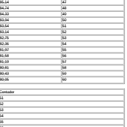
85,14
47
84,74
48
84,33
49
83,94
50
83,54
51
83,14
52
82,75
53
82,36
54
81,97
55
81,58
56
81,19
57
80,81
58
80,43
59
80,05
60
Contador
61
62
63
64
65