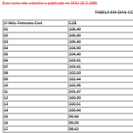
Este texto não substitui o publicado no DOU 26.3.1986
TABELA EM DIAS C
1º Mês Trimestre Civil
CZ$
01
106,40
02
105,90
03
105,40
04
104,90
05
104,40
06
103,91
07
103,41
08
102,93
09
102,44
10
101,95
11
101,47
12
100,99
13
100,51
14
100,04
15
99,56
16
99,09
17
98,62