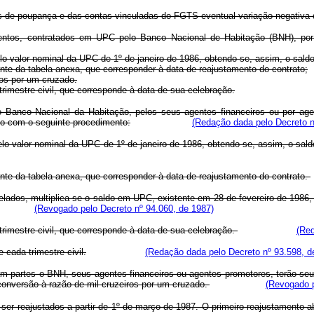
as de poupança e das contas vinculadas do FGTS eventual variação negativa 
mentos, contratados em UPC pelo Banco Nacional de Habitação (BNH), por
pelo valor nominal da UPC de 1º de janeiro de 1986, obtendo-se, assim, o sa
ante da tabela anexa, que corresponder à data de reajustamento do contrato;
iros por um cruzado.
trimestre civil, que corresponde à data de sua celebração.
 Banco Nacional da Habitação, pelos seus agentes financeiros ou por age
do com o seguinte procedimento:
(Redação dada pelo Decreto n
 pelo valor nominal da UPC de 1º de janeiro de 1986, obtendo-se, assim, o s
ante da tabela anexa, que corresponder à data de reajustamento do contrato.
lados, multiplica-se o saldo em UPC, existente em 28 de fevereiro de 1986, p
(Revogado pelo Decreto nº 94.060, de 1987)
trimestre civil, que corresponde à data de sua celebração.
(Red
 cada trimestre civil.
(Redação dada pelo Decreto nº 93.598, d
am partes o BNH, seus agentes financeiros ou agentes promotores, terão seu
 conversão à razão de mil cruzeiros por um cruzado.
(Revogado p
o ser reajustados a partir de 1º de março de 1987. O primeiro reajustamento 