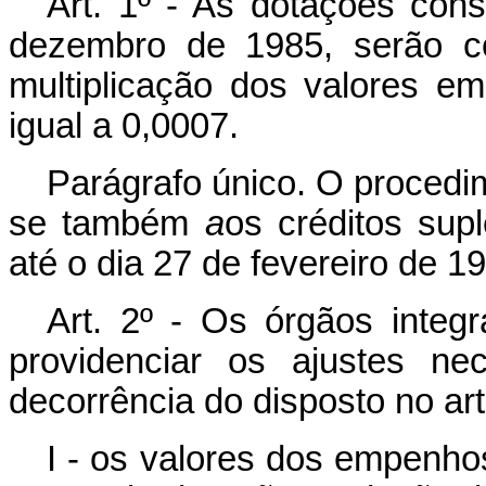
Art. 1º - As
dotações cons
dezembro de 1985, serão co
multiplicação dos valores em
igual a 0,0007.
Parágrafo único. O procedim
se também
a
os créditos
supl
até o dia 27 de fevereiro de 1
Art. 2º - Os órgãos integ
providenciar os ajustes n
decorrência do disposto no art
I - os valores dos empenhos