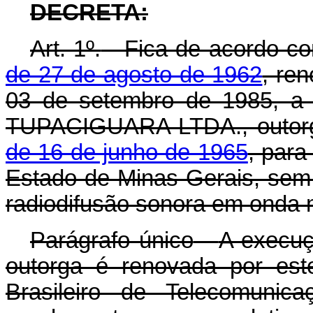
DECRETA:
Art. 1º.
- Fica de acordo c
de 27 de agosto de 1962
, re
03 de setembro de 1985, 
TUPACIGUARA LTDA., outor
de 16 de junho de 1965
, para
Estado de Minas Gerais, sem d
radiodifusão sonora em onda 
Parágrafo único
-
A execuç
outorga é renovada por est
Brasileiro de Telecomunic