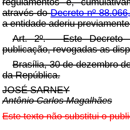
regulamentos e, cumulativa
através do
Decreto nº 88.066,
a entidade aderiu previamente
Art. 2º.
- Este Decreto 
publicação, revogadas as disp
Brasília, 30 de dezembro d
da República.
JOSÉ SARNEY
Antônio Carlos Magalhães
Este texto não substitui o pu