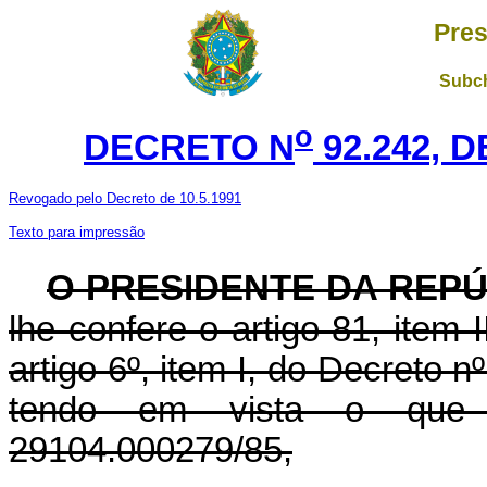
Pres
Subch
o
DECRETO N
92.242, 
Revogado pelo Decreto de 10.5.1991
Texto para impressão
O PRESIDENTE DA REP
lhe confere o artigo 81, item 
artigo 6º, item I, do Decreto n
tendo em vista o que
29104.000279/85,