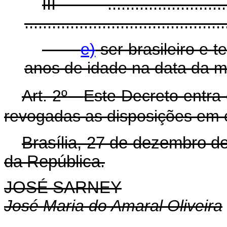
III - ..............................
............................................
e)
ser brasileiro e 
anos de idade na data da ma
Art. 2º
-
Este Decreto entra
revogadas as disposições em c
Brasília, 27 de dezembro d
da República.
JOSÉ SARNEY
José Maria do Amaral Oliveira