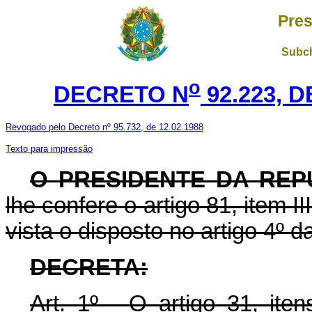
Pres
Subch
o
DECRETO N
92.223, 
Revogado pelo Decreto nº 95.732, de 12.02.1988
Texto para impressão
O PRESIDENTE DA REP
lhe confere o artigo 81, item I
vista o disposto no artigo 4º 
DECRETA:
Art. 1º -
O artigo 31, itens