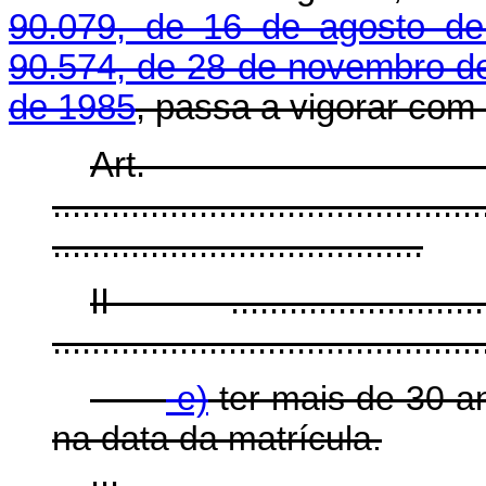
90.079, de 16 de agosto d
90.574, de 28 de novembro d
de 1985
, passa a vigorar com
Art.
............................................
......................................
II - ...............................
............................................
e)
ter mais de 30 a
na data da matrícula.